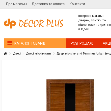
Про магазин
Доставка та оплата
Контакти
Інтернет-магазин
дверей, плитки та
підлогових покритті
в Одесі
РОЗПРОДАЖ
АКЦІ
КАТАЛОГ ТОВАРІВ
Двері
Двері міжкімнатні
Двері міжкімнатні Terminus Urban (мо
Покупатель