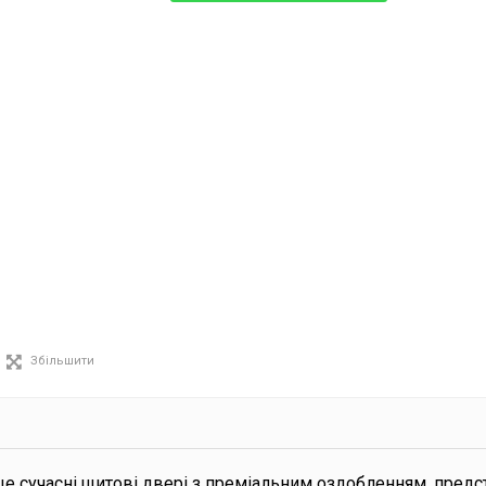
Збільшити
е сучасні щитові двері з преміальним оздобленням, предс