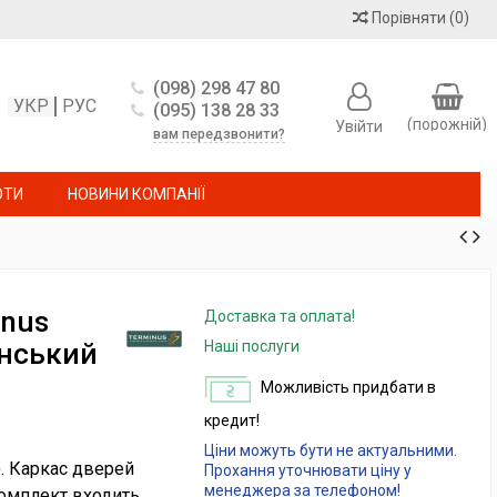
Порівняти
(
0
)
(098) 298 47 80
УКР
РУС
(095) 138 28 33
(порожній)
Увійти
вам передзвонити?
ОТИ
НОВИНИ КОМПАНІЇ
inus
Доставка та оплата!
анський
Наші послуги
Можливість придбати в
кредит!
Ціни можуть бути не актуальними.
). Каркас дверей
Прохання уточнювати ціну у
менеджера за телефоном!
комплект входить