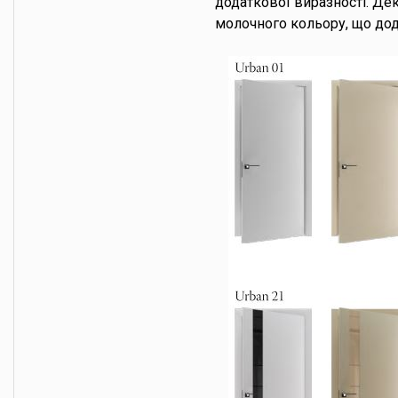
додаткової виразності. Де
молочного кольору, що дод