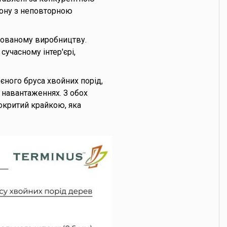
пону з неповторною
зованому виробництву.
сучасному інтер'єрі,
єного бруса хвойних порід,
х навантаженнях. З обох
критий крайкою, яка