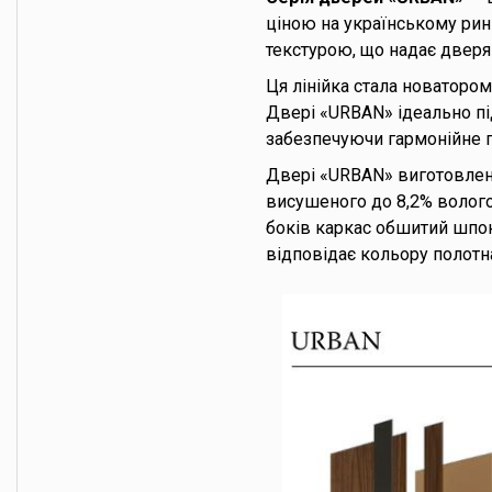
ціною на українському рин
текстурою, що надає дверя
Ця лінійка стала новаторо
Двері «URBAN» ідеально під
забезпечуючи гармонійне п
Двері «URBAN» виготовлені
висушеного до 8,2% вологос
боків каркас обшитий шпо
відповідає кольору полотн