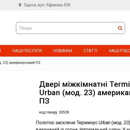
Одеса, вул. Єфімова 43б
в
Ї
НАШІ ПОСЛУГИ
НОВИНКИ
СТАТТІ
НАШІ РОБ
д. 23) американський ПЗ
Двері міжкімнатні Term
Urban (мод. 23) америк
ПЗ
код товару:
20528
Полотно засклене Терминус Urban (мод. 23
виконаний із сосни. Натуральний шпон. У 