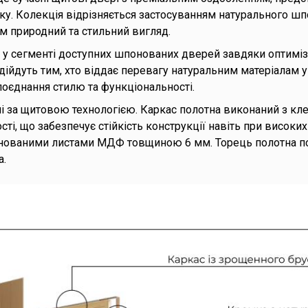
ку. Колекція відрізняється застосуванням натурального ш
м природний та стильний вигляд.
м у сегменті доступних шпонованих дверей завдяки оптимі
ійдуть тим, хто віддає перевагу натуральним матеріалам у 
оєднання стилю та функціональності.
 за щитовою технологією. Каркас полотна виконаний з кле
ті, що забезпечує стійкість конструкції навіть при високи
нованими листами МДФ товщиною 6 мм. Торець полотна по
а.