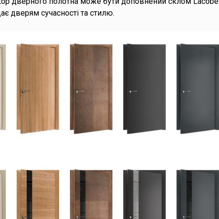
кор дверного полотна може бути доповнений склом Lacobel 
ає дверям сучасності та стилю.