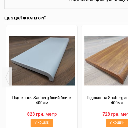
ЩЕ З ЦІЄЇ Ж КАТЕГОРІЇ:
Підвіконня Sauberg білий блиск
Підвіконня Sauberg з
400мм
400мм
823 грн. метр
728 грн. ме
У КОШИК
У КОШИК