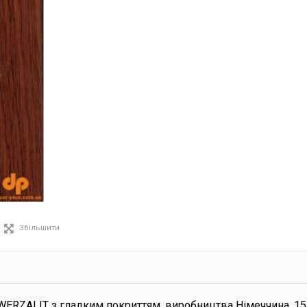
Збільшити
WERZALIT з гладким покриттям, виробництва Німеччина, 1