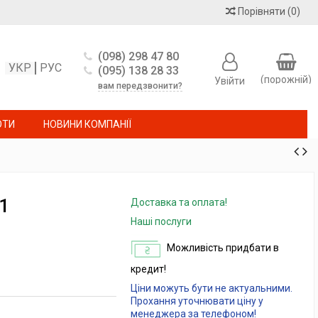
Порівняти
(
0
)
(098) 298 47 80
УКР
РУС
(095) 138 28 33
(порожній)
Увійти
вам передзвонити?
ОТИ
НОВИНИ КОМПАНІЇ
1
Доставка та оплата!
Наші послуги
Можливість придбати в
кредит!
Ціни можуть бути не актуальними.
Прохання уточнювати ціну у
менеджера за телефоном!