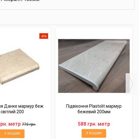
-40%
ня Данке мармур беж
Підвіконня Plastolit мармур
світлий 200
бежевий 200мм
грн. метр
588 грн. метр
770 грн.
У КОШИК
У КОШИК