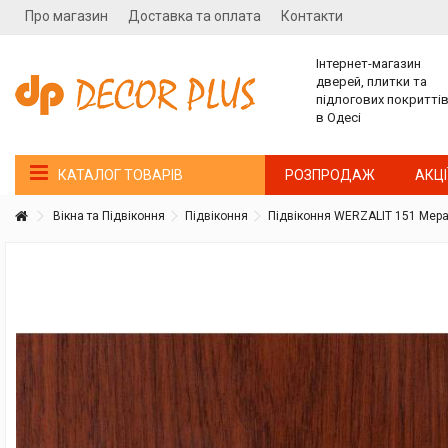
Про магазин
Доставка та оплата
Контакти
Інтернет-магазин
дверей, плитки та
підлогових покритті
в Одесі
РОЗПРОДАЖ
АКЦІ
КАТАЛОГ ТОВАРІВ
Вікна та Підвіконня
Підвіконня
Підвіконня WERZALIT 151 Мер
Покупатель