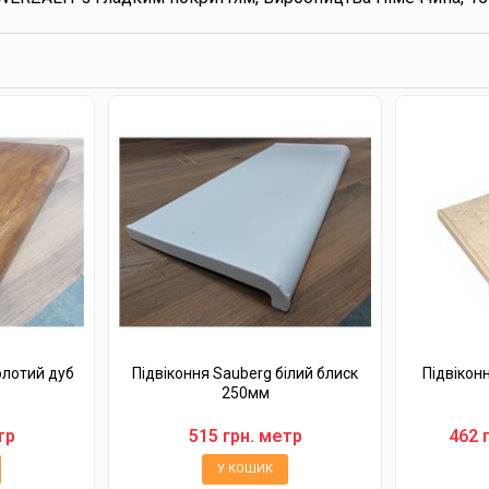
олотий дуб
Підвіконня Sauberg білий блиск
Підвікон
250мм
тр
515 грн. метр
462 
У КОШИК