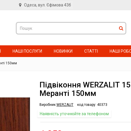
Одеса, вул. Єфімова 43б
в
Ї
НАШІ ПОСЛУГИ
НОВИНКИ
СТАТТІ
НАШІ РОБ
анті 150мм
Підвіконня WERZALIT 15
Меранті 150мм
Виробник
WERZALIT
код товару:
40373
Наявність уточнюйте за телефоном