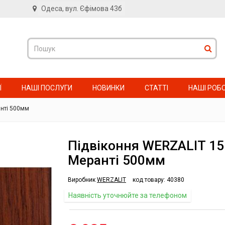
Одеса, вул. Єфімова 43б
в
Ї
НАШІ ПОСЛУГИ
НОВИНКИ
СТАТТІ
НАШІ РОБ
анті 500мм
Підвіконня WERZALIT 15
Меранті 500мм
Виробник
WERZALIT
код товару:
40380
Наявність уточнюйте за телефоном