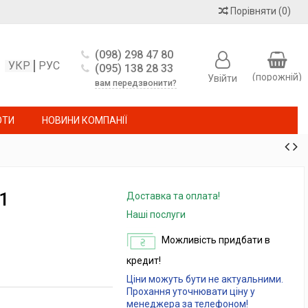
Порівняти
(
0
)
(098) 298 47 80
УКР
РУС
(095) 138 28 33
(порожній)
Увійти
вам передзвонити?
ОТИ
НОВИНИ КОМПАНІЇ
1
Доставка та оплата!
Наші послуги
Можливість придбати в
кредит!
Ціни можуть бути не актуальними.
Прохання уточнювати ціну у
менеджера за телефоном!