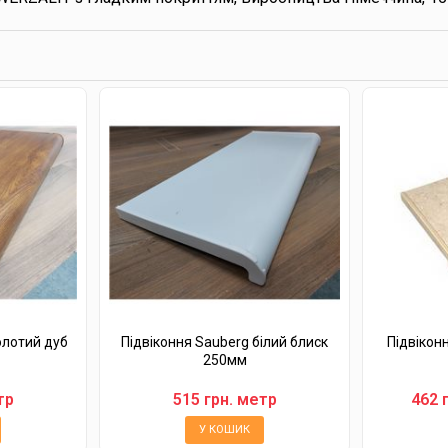
олотий дуб
Підвіконня Sauberg білий блиск
Підвікон
250мм
тр
515 грн. метр
462 
У КОШИК