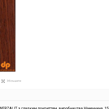
Збільшити
WERZALIT з гладким покриттям, виробництва Німеччина, 1