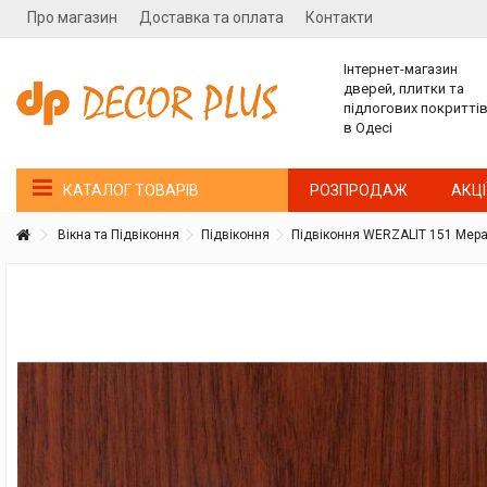
Про магазин
Доставка та оплата
Контакти
Інтернет-магазин
дверей, плитки та
підлогових покритті
в Одесі
РОЗПРОДАЖ
АКЦІ
КАТАЛОГ ТОВАРІВ
Вікна та Підвіконня
Підвіконня
Підвіконня WERZALIT 151 Мер
Покупатель