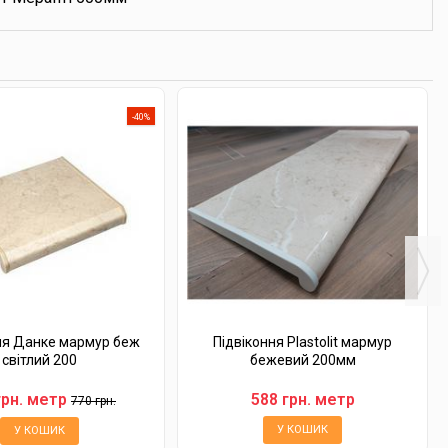
-40%
ня Данке мармур беж
Підвіконня Plastolit мармур
світлий 200
бежевий 200мм
грн. метр
588 грн. метр
770 грн.
У КОШИК
У КОШИК