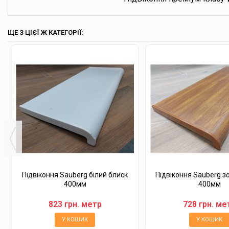
ЩЕ З ЦІЄЇ Ж КАТЕГОРІЇ:
Підвіконня Sauberg білий блиск
Підвіконня Sauberg з
400мм
400мм
823 грн. метр
728 грн. ме
У КОШИК
У КОШИК