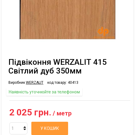
Підвіконня WERZALIT 415
Світлий дуб 350мм
Виробник
WERZALIT
код товару:
40413
Наявність уточнюйте за телефоном
2 025 грн.
/ метр
У КОШИК