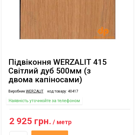
Підвіконня WERZALIT 415
Світлий дуб 500мм (з
двома капіносами)
Виробник
WERZALIT
код товару:
40417
Наявність уточнюйте за телефоном
2 925 грн.
/ метр