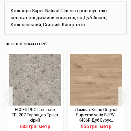
Колекція Super Natural Classic пропонує такі
неповторні дизайни поверхні, як Дуб Аспен,
Колоніальний, Світлий, Кастр та ін.
ЩЕ З ЦІЄЇ Ж КАТЕГОРІЇ:
EGGER PRO Laminate
Ламінат Krono Original
EPL207 Терраццо Трієст
Supreme vario SUPV-
сірий
K406P Дуб Еурус...
683 грн. метр
856 грн. метр