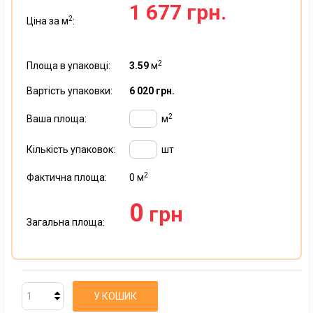
1 677 грн.
2
Ціна за м
:
2
Площа в упаковці:
3.59
м
Вартість упаковки:
6 020 грн.
2
Ваша площа:
м
Кількість упаковок:
шт
2
Фактична площа:
0
м
0
грн
Загальна площа:
У КОШИК