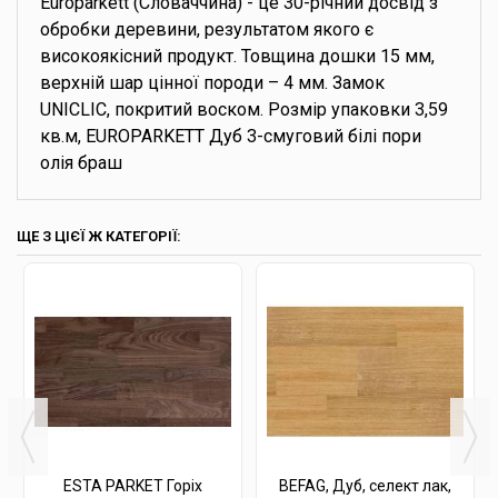
Europarkett (Словаччина) - це 30-річний досвід з
обробки деревини, результатом якого є
високоякісний продукт. Товщина дошки 15 мм,
верхній шар цінної породи – 4 мм. Замок
UNICLIC, покритий воском. Розмір упаковки 3,59
кв.м, EUROPARKETT Дуб 3-смуговий білі пори
олія браш
ЩЕ З ЦІЄЇ Ж КАТЕГОРІЇ:
ESTA PARKET Горіх
BEFAG, Дуб, селект лак,