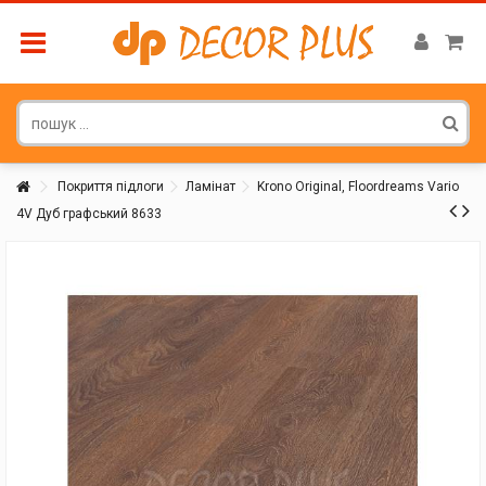
Покриття підлоги
Ламінат
Krono Original, Floordreams Vario
4V Дуб графський 8633
Покупатель