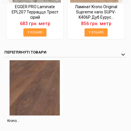
EGGER PRO Laminate
Ламінат Krono Original
EPL207 Терраццо Трієст
Supreme vario SUPV-
сірий
K406P Дуб Еурус...
683 грн. метр
856 грн. метр
У КОШИК
У КОШИК
ПЕРЕГЛЯНУТІ ТОВАРИ
Krono...