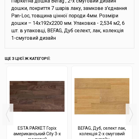
Паркетна дошка Befag , 2-х смуговий дизайн
дошки, покриття 7 шарів лаку, замкове з'єднання
Pan-Loc, товщина цінної породи 4мм. Розміри
дошки – 14x192x2200 мм. Упаковка - 2,534 м2, 6
шт. в упаковці, BEFAG, Дуб селект, лак, колекція
1-смуговий дизайн
ЩЕ З ЦІЄЇ Ж КАТЕГОРІЇ:
ESTA PARKET Горіх
BEFAG, Дуб, селект лак,
американський City 3-х
колекція 2-х смуговий