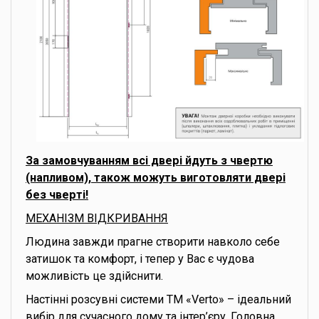
За замовчуванням всі двері йдуть з чвертю
(напливом), також можуть виготовляти двері
без чверті!
МЕХАНІЗМ ВІДКРИВАННЯ
Людина завжди прагне створити навколо себе
затишок та комфорт, і тепер у Вас є чудова
можливість це здійснити.
Настінні розсувні системи ТМ «Verto» – ідеальний
вибір для сучасного дому та інтер’єру. Головна