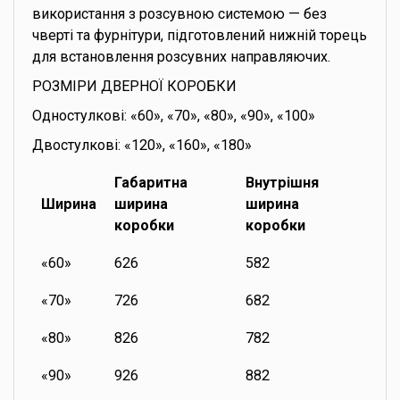
використання з розсувною системою — без
чверті та фурнітури, підготовлений нижній торець
для встановлення розсувних направляючих.
РОЗМІРИ ДВЕРНОЇ КОРОБКИ
Одностулкові: «60», «70», «80», «90», «100»
Двостулкові: «120», «160», «180»
Габаритна
Внутрішня
Ширина
ширина
ширина
коробки
коробки
«60»
626
582
«70»
726
682
«80»
826
782
«90»
926
882