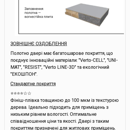
ЗОВНІШНЄ ОЗДОБЛЕННЯ
Полотно двері має багатошарове покриття, що
поєднує інноваційні матеріали: "Verto-CELL", "UNI-
MAT", "RESIST", "Verto LINE-3D" та екологічний
"ЕКОШПОН".
Стандартне покриття
⭐️⭐️⭐️⭐️☆☆
Фініш-плівка товщиною до 100 мкм із текстурою
дерева. Ідеально підходить для приміщень з
низьким рівнем вологості. Оптимальне
співвідношення ціни та якості. Двері з таким
покриттям призначені для житлових приміщень.