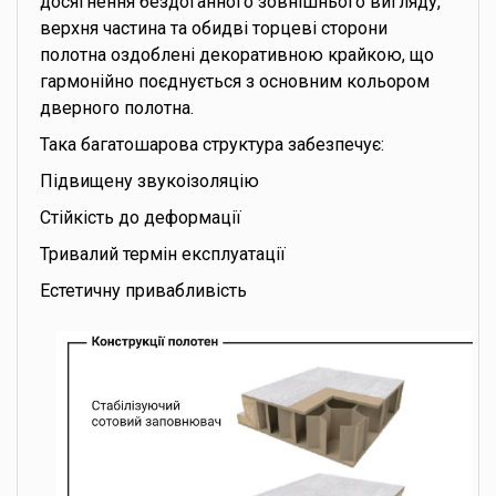
досягнення бездоганного зовнішнього вигляду,
верхня частина та обидві торцеві сторони
полотна оздоблені декоративною крайкою, що
гармонійно поєднується з основним кольором
дверного полотна.
Така багатошарова структура забезпечує:
Підвищену звукоізоляцію
Стійкість до деформації
Тривалий термін експлуатації
Естетичну привабливість