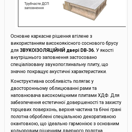
Основне каркасне рішення втілене з
використанням високоякісного соснового брусу
для
ЗВУКОІЗОЛЯЦІЙНІЙ двері DB-36.
У якості
внутрішнього заповнення застосовано
спеціалізовану звукопоглинальну плиту, що
значно покращує акустичні характеристики.
Конструктивна особливість полягає у
двосторонньому облицюванні рами та
наповнювача високоміцними плитами ХДФ. Для
забезпечення естетичної довершеності та захисту
торцевих поверхонь, верхня частина та бічні грані
полотна оброблені спеціальною декоративною
окантовкою, що ідеально гармоніює з основним
кольоровим рішенням дверного полотна.