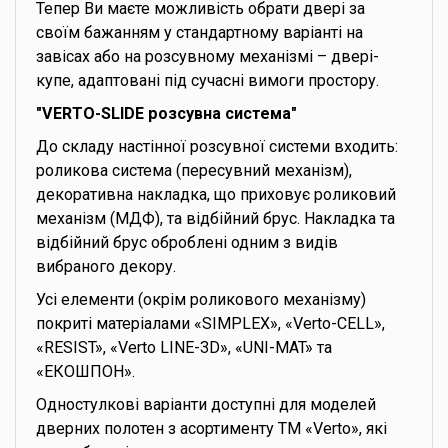
Тепер Ви маєте можливість обрати двері за
своїм бажанням у стандартному варіанті на
завісах або на розсувному механізмі – двері-
купе, адаптовані під сучасні вимоги простору.
"VERTO-SLIDE розсувна система"
До складу настінної розсувної системи входить:
роликова система (пересувний механізм),
декоративна накладка, що приховує роликовий
механізм (МДФ), та відбійний брус. Накладка та
відбійний брус оброблені одним з видів
вибраного декору.
Усі елементи (окрім роликового механізму)
покриті матеріалами «SIMPLEX», «Verto-CELL»,
«RESIST», «Verto LINE-3D», «UNI-MAT» та
«ЕКОШПОН».
Одностулкові варіанти доступні для моделей
дверних полотен з асортименту ТМ «Verto», які