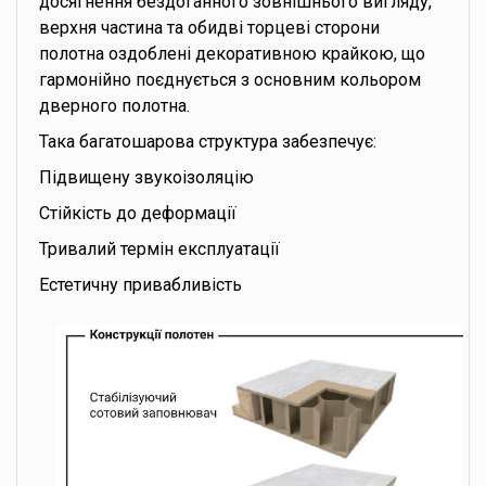
досягнення бездоганного зовнішнього вигляду,
верхня частина та обидві торцеві сторони
полотна оздоблені декоративною крайкою, що
гармонійно поєднується з основним кольором
дверного полотна.
Така багатошарова структура забезпечує:
Підвищену звукоізоляцію
Стійкість до деформації
Тривалий термін експлуатації
Естетичну привабливість