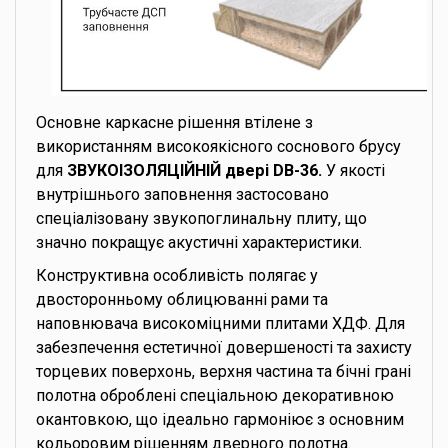
Основне каркасне рішення втілене з
використанням високоякісного соснового брусу
для
ЗВУКОІЗОЛЯЦІЙНІЙ двері DB-36.
У якості
внутрішнього заповнення застосовано
спеціалізовану звукопоглинальну плиту, що
значно покращує акустичні характеристики.
Конструктивна особливість полягає у
двосторонньому облицюванні рами та
наповнювача високоміцними плитами ХДФ. Для
забезпечення естетичної довершеності та захисту
торцевих поверхонь, верхня частина та бічні грані
полотна оброблені спеціальною декоративною
окантовкою, що ідеально гармоніює з основним
кольоровим рішенням дверного полотна.