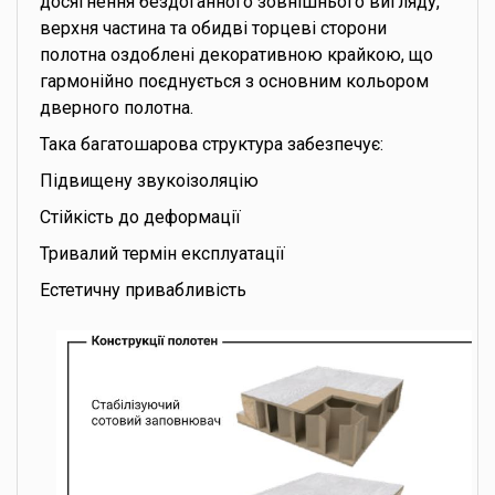
досягнення бездоганного зовнішнього вигляду,
верхня частина та обидві торцеві сторони
полотна оздоблені декоративною крайкою, що
гармонійно поєднується з основним кольором
дверного полотна.
Така багатошарова структура забезпечує:
Підвищену звукоізоляцію
Стійкість до деформації
Тривалий термін експлуатації
Естетичну привабливість