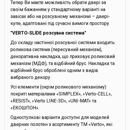
Тепер Ви маєте можливість обрати двері за
своїм бажанням у стандартному варіанті на
завісах або на розсувному механізмі – двері-
купе, адаптовані під сучасні вимоги простору.
"VERTO-SLIDE розсувна система"
До складу настінної розсувної системи входить:
роликова система (пересувний механізм),
декоративна накладка, що приховує роликовий
механізм (МДФ), та відбійний брус. Накладка та
відбійний брус оброблені одним з видів
вибраного декору.
Усі елементи (окрім роликового механізму)
покриті матеріалами «SIMPLEX», «Verto-CELL»,
«RESIST», «Verto LINE-3D», «UNI-MAT» та
«ЕКОШПОН».
Одностулкові варіанти доступні для моделей
дверних полотен з асортименту ТМ «Verto», які