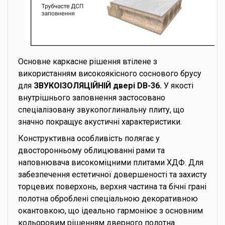
Основне каркасне рішення втілене з
використанням високоякісного соснового брусу
для
ЗВУКОІЗОЛЯЦІЙНІЙ двері DB-36.
У якості
внутрішнього заповнення застосовано
спеціалізовану звукопоглинальну плиту, що
значно покращує акустичні характеристики.
Конструктивна особливість полягає у
двосторонньому облицюванні рами та
наповнювача високоміцними плитами ХДФ. Для
забезпечення естетичної довершеності та захисту
торцевих поверхонь, верхня частина та бічні грані
полотна оброблені спеціальною декоративною
окантовкою, що ідеально гармоніює з основним
кольоровим рішенням дверного полотна.