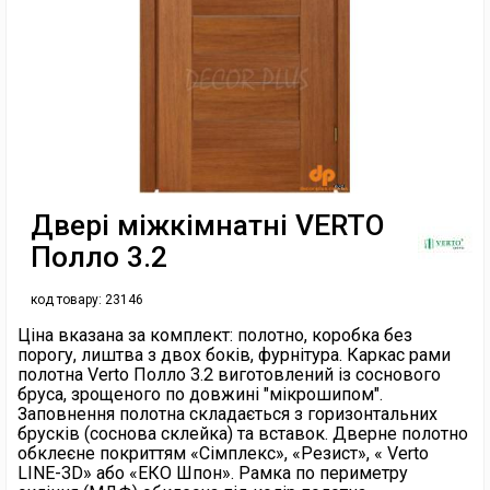
Двері міжкімнатні VERTO
Полло 3.2
код товару:
23146
Ціна вказана за комплект: полотно, коробка без
порогу, лиштва з двох боків, фурнітура. Каркас рами
полотна Verto Полло 3.2 виготовлений із соснового
бруса, зрощеного по довжині "мікрошипом".
Заповнення полотна складається з горизонтальних
брусків (соснова склейка) та вставок. Дверне полотно
обклеєне покриттям «Сімплекс», «Резист», « Verto
LINE-3D» або «ЕКО Шпон». Рамка по периметру