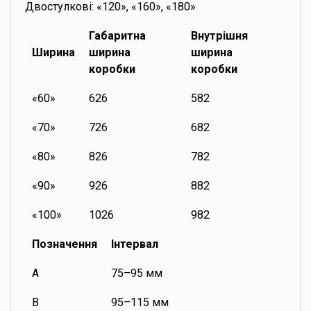
Двостулкові: «120», «160», «180»
Габаритна
Внутрішня
Ширина
ширина
ширина
коробки
коробки
«60»
626
582
«70»
726
682
«80»
826
782
«90»
926
882
«100»
1026
982
Позначення
Інтервал
A
75–95 мм
B
95–115 мм