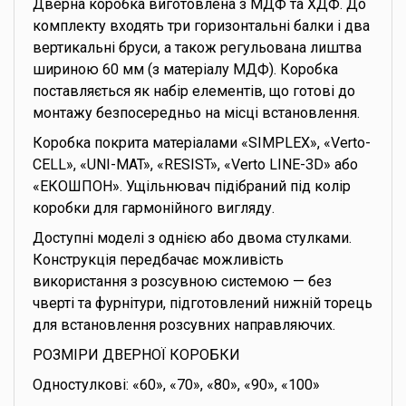
Дверна коробка виготовлена з МДФ та ХДФ. До
комплекту входять три горизонтальні балки і два
вертикальні бруси, а також регульована лиштва
шириною 60 мм (з матеріалу МДФ). Коробка
поставляється як набір елементів, що готові до
монтажу безпосередньо на місці встановлення.
Коробка покрита матеріалами «SIMPLEX», «Verto-
CELL», «UNI-MAT», «RESIST», «Verto LINE-3D» або
«ЕКОШПОН». Ущільнювач підібраний під колір
коробки для гармонійного вигляду.
Доступні моделі з однією або двома стулками.
Конструкція передбачає можливість
використання з розсувною системою — без
чверті та фурнітури, підготовлений нижній торець
для встановлення розсувних направляючих.
РОЗМІРИ ДВЕРНОЇ КОРОБКИ
Одностулкові: «60», «70», «80», «90», «100»