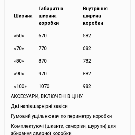
Габаритна
Внутрішня
Ширина
ширина
ширина
коробки
коробки
«60»
670
582
«70»
770
682
«80»
870
782
«90»
970
882
«100»
1070
982
АКСЕСУАРИ, ВКЛЮЧЕНІ В ЦІНУ
Дві напівшарнірні завіси
Гумовий ущільнювач по периметру коробки
Комплектуючі (шканти, саморізи, шурупи) для
збирання дверної коробки