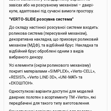
завісах або на розсувному механізмі – двері-
купе, адаптовані під сучасні вимоги простору.
"VERTO-SLIDE розсувна система"
До складу настінної розсувної системи входить:
роликова система (пересувний механізм),
декоративна накладка, що приховує роликовий
механізм (МДФ), та відбійний брус. Накладка та
відбійний брус оброблені одним з видів
вибраного декору.
Усі елементи (окрім роликового механізму)
покриті матеріалами «SIMPLEX», «Verto-CELL»,
«RESIST», «Verto LINE-3D», «UNI-MAT» та
«ЕКОШПОН».
Одностулкові варіанти доступні для моделей
дверних полотен з асортименту ТМ «Verto», які
передбачені для такого типу виготовлення.