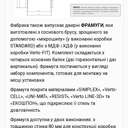
Фабрика також випускає дверні
ФРАМУГИ
, яки
виготовлені з соснового брусу, зрощеного за
допомогою «мікрошипу» (у виконанні коробки
STANDARD) або з МДФ і ХДФ (у виконанні
коробки Verto-FIT). Комплект складається з
чотирьох основних балок (дві горизонтальні і дві
вертикальні). Фрамуга постачається у вигляді
набору компонентів, готових для монтажу на
місці установки.
Фрамуга покрита матеріалами «SIMPLEX», «Verto-
CELL», «UNI-MAT», «RESIST», «Verto LINE-3D» та
«ЕКОШПОН», що підкреслює її стиль та
довговічність.
Фрамуга доступна у двох виконаннях: з
товщиною стінки 80 мм для конструкції коробки