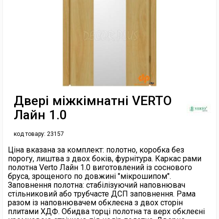
Двері міжкімнатні VERTO
Лайн 1.0
код товару:
23157
Ціна вказана за комплект: полотно, коробка без
порогу, лиштва з двох боків, фурнітура. Каркас рами
полотна Verto Лайн 1.0 виготовлений із соснового
бруса, зрощеного по довжині "мікрошипом".
Заповнення полотна: стабілізуючий наповнювач
стільниковий або трубчасте ДСП заповнення. Рама
разом із наповнювачем обклеєна з двох сторін
плитами ХДФ. Обидва торці полотна та верх обклеєні