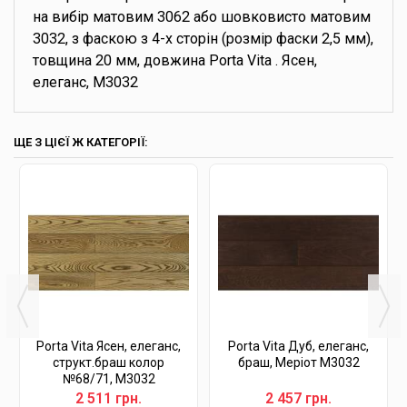
на вибір матовим 3062 або шовковисто матовим
3032, з фаскою з 4-х сторін (розмір фаски 2,5 мм),
товщина 20 мм, довжина Porta Vita . Ясен,
елеганс, М3032
ЩЕ З ЦІЄЇ Ж КАТЕГОРІЇ:
Porta Vita Ясен, елеганс,
Porta Vita Дуб, елеганс,
структ.браш колор
браш, Меріот М3032
№68/71, М3032
2 511 грн.
2 457 грн.