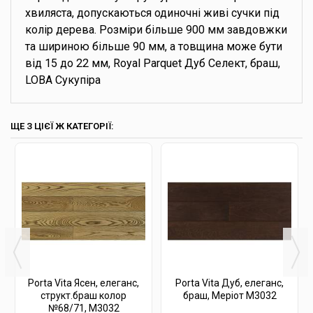
хвиляста, допускаються одиночні живі сучки під
колір дерева. Розміри більше 900 мм завдовжки
та шириною більше 90 мм, а товщина може бути
від 15 до 22 мм, Royal Parquet Дуб Селект, браш,
LOBA Сукупіра
ЩЕ З ЦІЄЇ Ж КАТЕГОРІЇ:
Porta Vita Ясен, елеганс,
Porta Vita Дуб, елеганс,
структ.браш колор
браш, Меріот М3032
№68/71, М3032