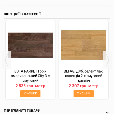
ЩЕ З ЦІЄЇ Ж КАТЕГОРІЇ:
ESTA PARKET Горіх
BEFAG, Дуб, селект лак,
американський City 3-х
колекція 2-х смуговий
смуговий
дизайн
2 538 грн. метр
2 307 грн. метр
У КОШИК
У КОШИК
ПЕРЕГЛЯНУТІ ТОВАРИ