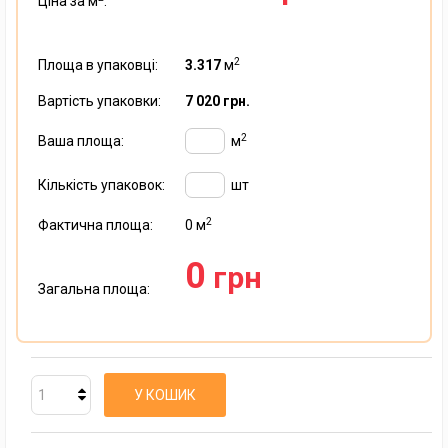
Ціна за м
:
2
Площа в упаковці:
3.317
м
Вартість упаковки:
7 020 грн.
2
Ваша площа:
м
Кількість упаковок:
шт
2
Фактична площа:
0
м
0
грн
Загальна площа:
У КОШИК