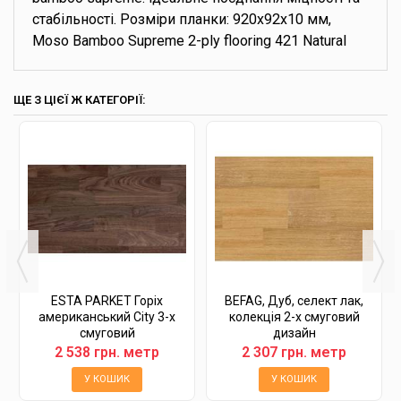
стабільності. Розміри планки: 920x92x10 мм,
Moso Bamboo Supreme 2-ply flooring 421 Natural
ЩЕ З ЦІЄЇ Ж КАТЕГОРІЇ:
ESTA PARKET Горіх
BEFAG, Дуб, селект лак,
американський City 3-х
колекція 2-х смуговий
смуговий
дизайн
2 538 грн. метр
2 307 грн. метр
У КОШИК
У КОШИК