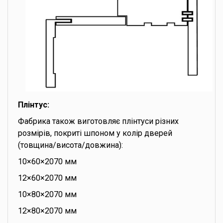
Плінтус:
Фабрика також виготовляє плінтуси різних
розмірів, покриті шпоном у колір дверей
(товщина/висота/довжина):
10×60×2070 мм
12×60×2070 мм
10×80×2070 мм
12×80×2070 мм