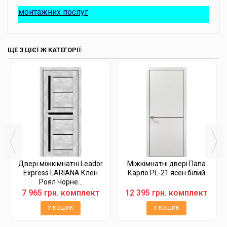
монтажних послуг
ЩЕ З ЦІЄЇ Ж КАТЕГОРІЇ:
Двері міжкімнатні Leador
Міжкімнатні двері Папа
Express LARIANA Клен
Карло PL-21 ясен білий
Роял Чорне...
7 965 грн. комплект
12 395 грн. комплект
У КОШИК
У КОШИК