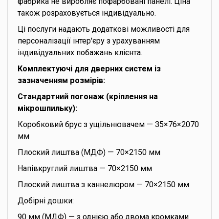
фабрика не виробляє пофарбовані панелі. Ціна
також розраховується індивідуально.
Ці послуги надають додаткові можливості для
персоналізації інтер'єру з урахуванням
індивідуальних побажань клієнта.
Комплектуючі для дверних систем із
зазначенням розмірів:
Стандартний погонаж (кріплення на
мікрошпильку):
Коробковий брус з ущільнювачем — 35×76×2070
мм
Плоский лиштва (МДФ) — 70×2150 мм
Напівкруглий лиштва — 70×2150 мм
Плоский лиштва з каннелюром — 70×2150 мм
Добірні дошки:
90 мм (МДФ) — з однією або двома кромками