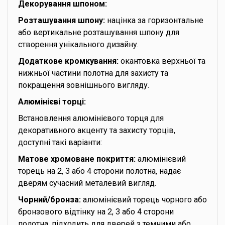
Декорування шпоном:
Розташування шпону:
націнка за горизонтальне
або вертикальне розташування шпону для
створення унікального дизайну.
Додаткове кромкування:
окантовка верхньої та
нижньої частини полотна для захисту та
покращення зовнішнього вигляду.
Алюмінієві торці:
Встановлення алюмінієвого торця для
декоративного акценту та захисту торців,
доступні такі варіанти:
Матове хромоване покриття:
алюмінієвий
торець на 2, 3 або 4 сторони полотна, надає
дверям сучасний металевий вигляд.
Чорний/бронза:
алюмінієвий торець чорного або
бронзового відтінку на 2, 3 або 4 сторони
полотна, підходить для дверей з темними або