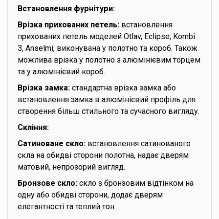
Встановлення фурнітури:
Врізка прихованих петель:
встановлення
прихованих петель моделей Otlav, Eclipse, Kombi
3, Anselmi, виконувана у полотно та короб. Також
можлива врізка у полотно з алюмінієвим торцем
та у алюмінієвий короб.
Врізка замка:
стандартна врізка замка або
встановлення замка в алюмінієвий профіль для
створення більш стильного та сучасного вигляду.
Скління:
Сатиноване скло:
встановлення сатинованого
скла на обидві сторони полотна, надає дверям
матовий, непрозорий вигляд.
Бронзове скло:
скло з бронзовим відтінком на
одну або обидві сторони, додає дверям
елегантності та теплий тон.