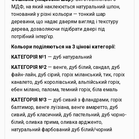
МДФ, на який наклеюється натуральний шпон,
тонований у різні кольори — тонкий шар
деревини, що надає дверям вигляд і текстуру
дерева, дозволяючи підібрати двері під
потрібний інтер'єр.
Кольори поділяються на 3 цінові категорії:
КАТЕГОРІЯ №1
— дуб натуральний
КАТЕГОРІЯ №2
— венге, дуб білий, сандал, дуб
файн-лайн, дуб сірий, горіх міланський, тик, горіх
каналето, дуб королівський, альпійський горіх,
ебен мілано, палома, темний горіх, біла емаль
КАТЕГОРІЯ №3
— дуб сивий з фландрами, горіх
балтимор, венге луїзіана, венге амаретто, дуб
сивий, дуб класичний, дуб пастельний, дуб чорно-
білий, оливка прима, оливка ардженто,
натуральний фарбований дуб білий/чорний