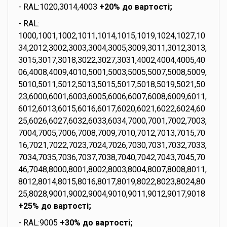
- RAL:1020,3014,4003
+20% до вартості;
- RAL:
1000,1001,1002,1011,1014,1015,1019,1024,1027,10
34,2012,3002,3003,3004,3005,3009,3011,3012,3013,
3015,3017,3018,3022,3027,3031,4002,4004,4005,40
06,4008,4009,4010,5001,5003,5005,5007,5008,5009,
5010,5011,5012,5013,5015,5017,5018,5019,5021,50
23,6000,6001,6003,6005,6006,6007,6008,6009,6011,
6012,6013,6015,6016,6017,6020,6021,6022,6024,60
25,6026,6027,6032,6033,6034,7000,7001,7002,7003,
7004,7005,7006,7008,7009,7010,7012,7013,7015,70
16,7021,7022,7023,7024,7026,7030,7031,7032,7033,
7034,7035,7036,7037,7038,7040,7042,7043,7045,70
46,7048,8000,8001,8002,8003,8004,8007,8008,8011,
8012,8014,8015,8016,8017,8019,8022,8023,8024,80
25,8028,9001,9002,9004,9010,9011,9012,9017,9018
+25% до вартості;
- RAL:9005
+30% до вартості;