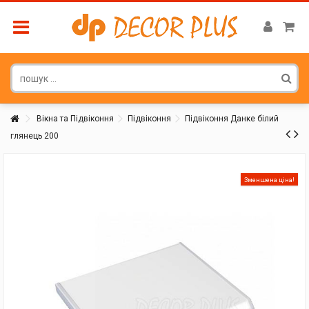
Вікна та Підвіконня
Підвіконня
Підвіконня Данке білий
глянець 200
Покупатель
Зменшена ціна!