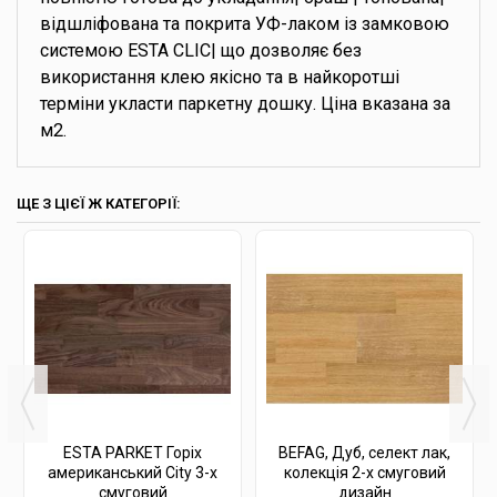
відшліфована та покрита УФ-лаком із замковою
системою ESTA CLIC| що дозволяє без
використання клею якісно та в найкоротші
терміни укласти паркетну дошку. Ціна вказана за
м2.
ЩЕ З ЦІЄЇ Ж КАТЕГОРІЇ:
ESTA PARKET Горіх
BEFAG, Дуб, селект лак,
американський City 3-х
колекція 2-х смуговий
смуговий
дизайн