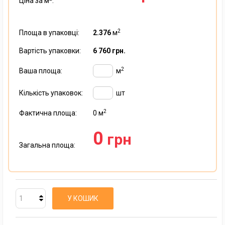
Ціна за м
:
2
Площа в упаковці:
2.376
м
Вартість упаковки:
6 760 грн.
2
Ваша площа:
м
Кількість упаковок:
шт
2
Фактична площа:
0
м
0
грн
Загальна площа:
У КОШИК