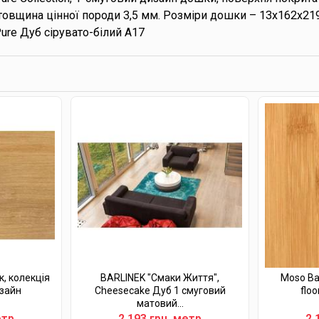
, товщина цінної породи 3,5 мм. Розміри дошки – 13x162x219
 Pure Дуб сірувато-білий А17
к, колекція
BARLINEK "Смаки Життя",
Moso Ba
изайн
Cheesecake Дуб 1 смуговий
floo
матовий...
етр
2 193 грн. метр
2 