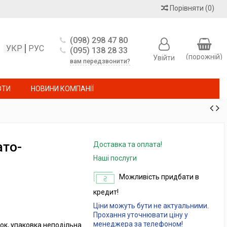
Порівняти
(
0
)
(098) 298 47 80
УКР
РУС
(095) 138 28 33
(порожній)
Увійти
вам передзвонити?
ОТИ
НОВИНИ КОМПАНІЇ
ато-
Доставка та оплата!
Наші послуги
Можливість придбати в
кредит!
Ціни можуть бути не актуальними.
Прохання уточнювати ціну у
менеджера за телефоном!
ок, упаковка неподільна