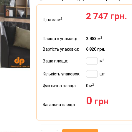
2 747 грн.
2
Ціна за м
:
2
Площа в упаковці:
2.483
м
Вартість упаковки:
6 820 грн.
2
Ваша площа:
м
Кількість упаковок:
шт
2
Фактична площа:
0
м
0
грн
Загальна площа: