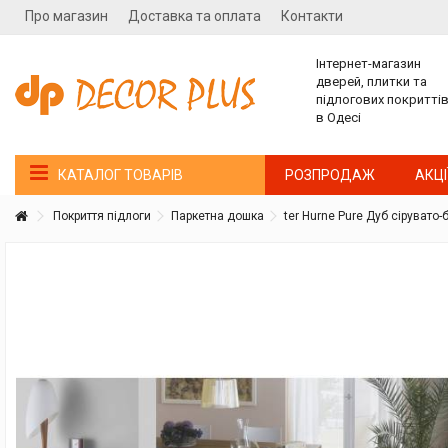
Про магазин
Доставка та оплата
Контакти
Інтернет-магазин
дверей, плитки та
підлогових покритті
в Одесі
РОЗПРОДАЖ
АКЦІ
КАТАЛОГ ТОВАРІВ
Покриття підлоги
Паркетна дошка
ter Hurne Pure Дуб сірувато-
Покупатель