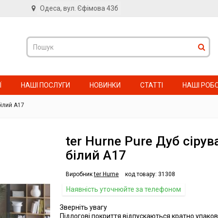
Одеса, вул. Єфімова 43б
в
Ї
НАШІ ПОСЛУГИ
НОВИНКИ
СТАТТІ
НАШІ РОБ
білий А17
ter Hurne Pure Дуб сірув
білий А17
Виробник
ter Hurne
код товару:
31308
Наявність уточнюйте за телефоном
Зверніть увагу
Підлогові покриття відпускаються кратно упаков