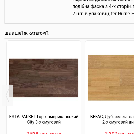
подібна фаска з 4-х сторін
7 шт. в упаковці, ter Hurne
ЩЕ З ЦІЄЇ Ж КАТЕГОРІЇ:
ESTA PARKET Горіх американський
BEFAG, Дуб, селект ла
City 3-х смуговий
2-х смуговий д
2 538 грн. метр
2 307 грн. м