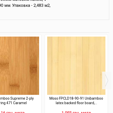
0 мм. Упаковка - 2,483 м2,
mboo Supreme 2-ply
Moso FPCLD18-90-91 Unibamboo
ring 471 Caramel
latex backed floor board,...
116 грн. метр
1 093 грн. метр