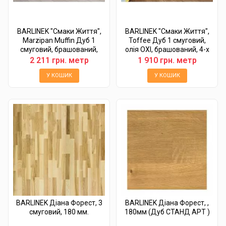
BARLINEK "Смаки Життя",
BARLINEK "Смаки Життя",
Marzipan Muffin Дуб 1
Toffee Дуб 1 смуговий,
смуговий, брашований,
олія OXI, брашований, 4-х
матовий лак,...
стороння...
2 211 грн. метр
1 910 грн. метр
У КОШИК
У КОШИК
BARLINEK Діана Форест, 3
BARLINEK Діана Форест, ,
смуговий, 180 мм.
180мм (Дуб СТАНД АРТ )