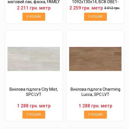
матовий лак, фаска, FAMILY
1092x130x14, BC8-DBE1-
L05-XXR-K14130-I
2 211 грн. метр
2 259 грн. метр
3 012 грн.
У КОШИК
У КОШИК
Вінілова підлога City Mist,
Вінілова підлога Charming
SPC LVT
Lucca, SPC LVT
1 288 грн. метр
1 288 грн. метр
У КОШИК
У КОШИК