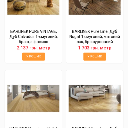
BARLINEK PURE VINTAGE,
BARLINEK Pure Line, Дуб
Дуб Calvados 1-смуговий,
Nugat 1 смуговий, матовий
браш, з фаскою
лак, брошурований
2 137 грн. метр
1 703 грн. метр
У КОШИК
У КОШИК