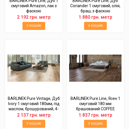
BARLINEK Pure Line, Дуб 1
BARLINEK Pure Line, Дуб
смуговий Amazon, лак з
Coriander 1 смуговий, олія,
фаскою
браш, з фаскою
2 192 грн. метр
1 880 грн. метр
У КОШИК
У КОШИК
BARLINEK Pure Vintage, Дуб
BARLINEK Pure Line, Ясен 1
Ivory 1 смуговий 180мм, під
смуговий 180 мм
маслом, брошурований, 4-
брашований COFFEE
х...
2 137 грн. метр
1 837 грн. метр
У КОШИК
У КОШИК