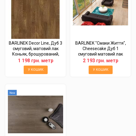
BARLINEK Decor Line, Дуб 3
BARLINEK "Смаки Життя",
смуговий, матовий лак
Cheesecake Дуб 1
Коньяк, брошурований,
смуговий матовий лак
FAMILY
white-wash, FAMILY
1 198 грн. метр
2 193 грн. метр
У КОШИК
У КОШИК
New