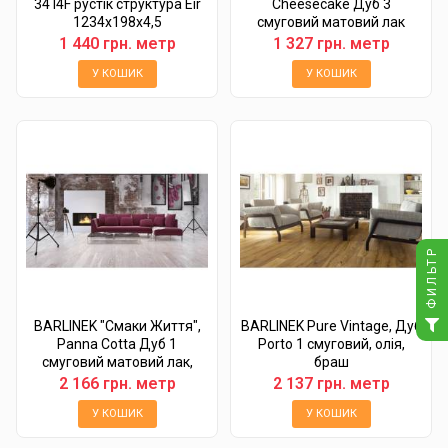
34 I4F рустік структура Eir
Cheesecake Дуб 3
1234х198х4,5
смуговий матовий лак
white-wash, FAMILY
1 440 грн. метр
1 327 грн. метр
У КОШИК
У КОШИК
ФИЛЬТР
BARLINEK "Смаки Життя",
BARLINEK Pure Vintage, Дуб
Panna Cotta Дуб 1
Porto 1 смуговий, олія,
смуговий матовий лак,
браш
брошурований, FAMILY
2 166 грн. метр
2 137 грн. метр
У КОШИК
У КОШИК