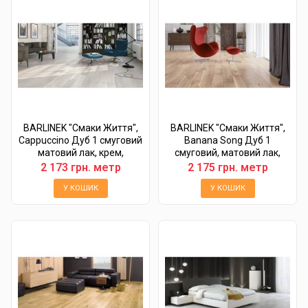
BARLINEK "Смаки Життя",
BARLINEK "Смаки Життя",
Cappuccino Дуб 1 смуговий
Banana Song Дуб 1
матовий лак, крем,
смуговий, матовий лак,
брошурований,...
крем,...
2 173 грн. метр
2 175 грн. метр
У КОШИК
У КОШИК