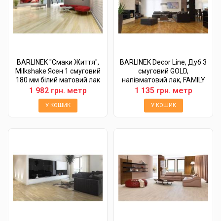
BARLINEK "Смаки Життя",
BARLINEK Decor Line, Дуб 3
Milkshake Ясен 1 смуговий
смуговий GOLD,
180 мм білий матовий лак
напівматовий лак, FAMILY
FAMILY
1 982 грн. метр
1 135 грн. метр
У КОШИК
У КОШИК