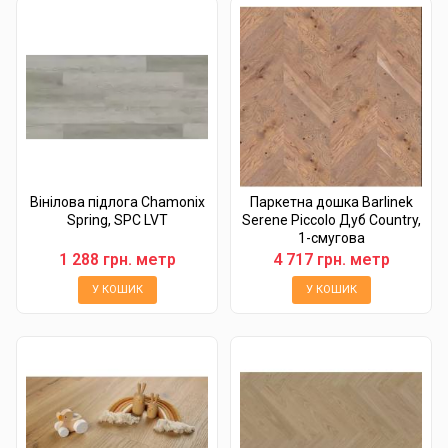
Вінілова підлога Chamonix
Паркетна дошка Barlinek
Spring, SPC LVT
Serene Piccolo Дуб Country,
1-смугова
1 288 грн. метр
4 717 грн. метр
У КОШИК
У КОШИК