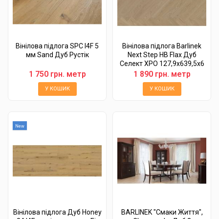
Вінілова підлога SPC I4F 5
Вінілова підлога Barlinek
мм Sand Дуб Рустік
Next Step HB Flax Дуб
Cелект XPO 127,9x639,5x6
1 750 грн. метр
1 890 грн. метр
У КОШИК
У КОШИК
New
Вінілова підлога Дуб Honey
BARLINEK "Смаки Життя",