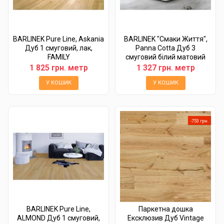
BARLINEK Pure Line, Askania
BARLINEK "Смаки Життя",
Дуб 1 смуговий, лак,
Panna Cotta Дуб 3
FAMILY
смуговий білий матовий
лак,...
1 825 грн. метр
1 327 грн. метр
У КОШИК
У КОШИК
-753 грн.
BARLINEK Pure Line,
Паркетна дошка
ALMOND Дуб 1 смуговий,
Ексклюзив Дуб Vintage