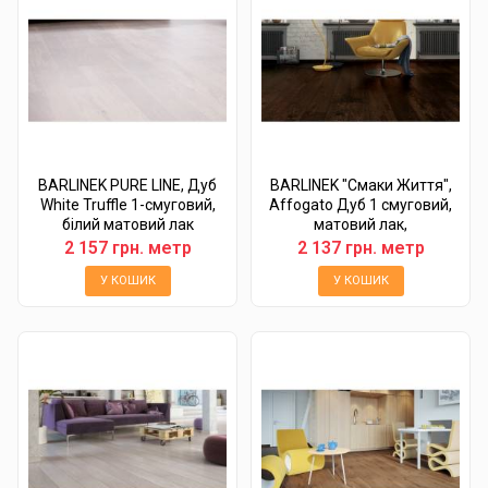
BARLINEK PURE LINE, Дуб
BARLINEK "Смаки Життя",
White Truffle 1-смуговий,
Affogato Дуб 1 смуговий,
білий матовий лак
матовий лак,
брошурований, фаска,...
2 157 грн. метр
2 137 грн. метр
У КОШИК
У КОШИК