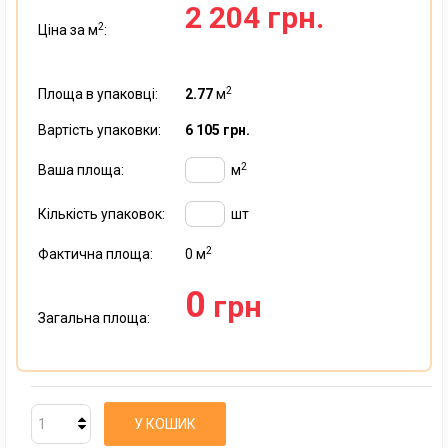
2 204 грн.
2
Ціна за м
:
2
Площа в упаковці:
2.77
м
Вартість упаковки:
6 105 грн.
2
Ваша площа:
м
Кількість упаковок:
шт
2
Фактична площа:
0
м
0
грн
Загальна площа:
У КОШИК