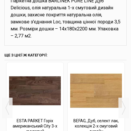
Паркетна дошка BARLINEK PURE LINE Дуб
Delicious, олія натуральна 1-х смуговий дизайн
дошки, захисне покриття натуральна олія,
замкове з'єднання Loc, товщина цінної породи 3,5
мм. Розміри дошки – 14x180x2200 мм. Упаковка
– 2,77 м2.
ЩЕ З ЦІЄЇ Ж КАТЕГОРІЇ:
ESTA PARKET Горіх
BEFAG, Дуб, селект лак,
американський City 3-х
колекція 2-х смуговий