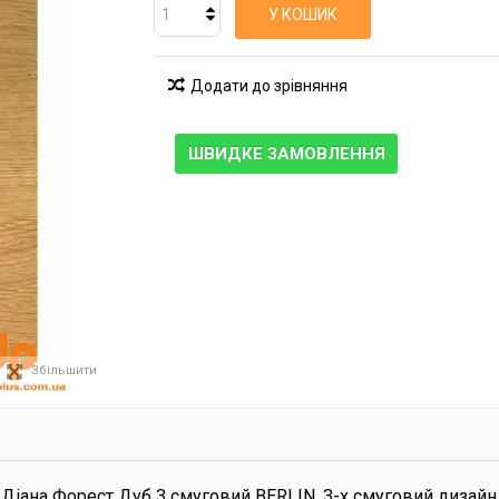
У КОШИК
Додати до зрівняння
ШВИДКЕ ЗАМОВЛЕННЯ
Збільшити
іана Форест Дуб 3 смуговий BERLIN, 3-х смуговий дизайн