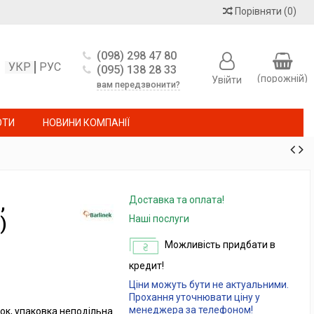
Порівняти
(
0
)
(098) 298 47 80
УКР
РУС
(095) 138 28 33
(порожній)
Увійти
вам передзвонити?
ОТИ
НОВИНИ КОМПАНІЇ
,
Доставка та оплата!
)
Наші послуги
Можливість придбати в
кредит!
Ціни можуть бути не актуальними.
Прохання уточнювати ціну у
менеджера за телефоном!
ок, упаковка неподільна