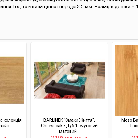
нання Loc, товщина цінної породи 3,5 мм. Розміри дошки – 
к, колекція
BARLINEK "Смаки Життя",
Moso Ba
изайн
Cheesecake Дуб 1 смуговий
floo
матовий...
етр
2 193 грн. метр
2 