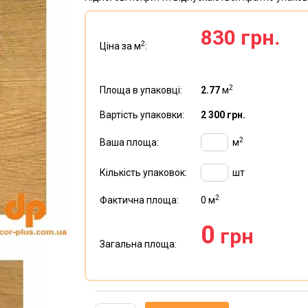
830 грн.
2
Ціна за м
:
2
Площа в упаковці:
2.77
м
Вартість упаковки:
2 300 грн.
2
Ваша площа:
м
Кількість упаковок:
шт
2
Фактична площа:
0
м
0
грн
Загальна площа: