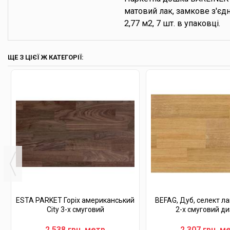
матовий лак, замкове з'єд
2,77 м2, 7 шт. в упаковці.
ЩЕ З ЦІЄЇ Ж КАТЕГОРІЇ:
ESTA PARKET Горіх американський
BEFAG, Дуб, селект ла
City 3-х смуговий
2-х смуговий д
2 538 грн. метр
2 307 грн. м