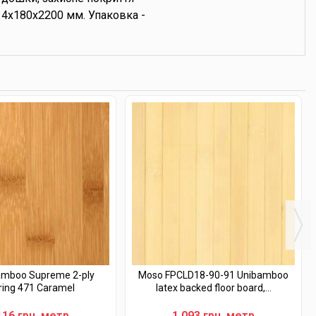
14x180x2200 мм. Упаковка -
mboo Supreme 2-ply
Moso FPCLD18-90-91 Unibamboo
ring 471 Caramel
latex backed floor board,...
116 грн. метр
1 093 грн. метр