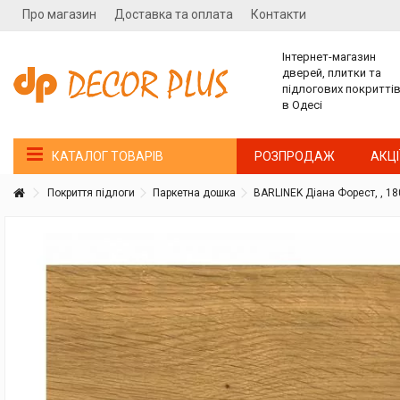
Про магазин
Доставка та оплата
Контакти
Інтернет-магазин
дверей, плитки та
підлогових покритті
в Одесі
РОЗПРОДАЖ
АКЦІ
КАТАЛОГ ТОВАРІВ
Покриття підлоги
Паркетна дошка
BARLINEK Діана Форест, , 1
Покупатель