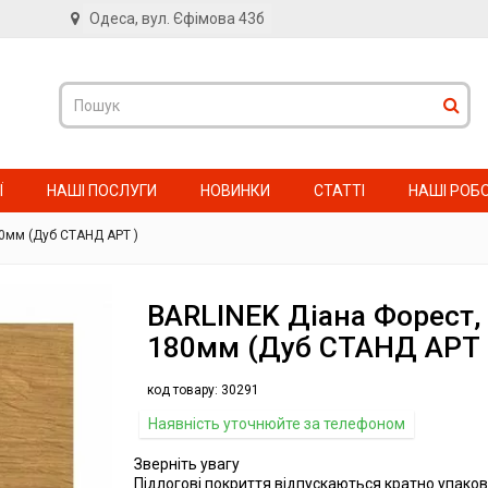
Одеса, вул. Єфімова 43б
в
Ї
НАШІ ПОСЛУГИ
НОВИНКИ
СТАТТІ
НАШІ РОБ
80мм (Дуб СТАНД АРТ )
BARLINEK Діана Форест, 
180мм (Дуб СТАНД АРТ 
код товару:
30291
Наявність уточнюйте за телефоном
Зверніть увагу
Підлогові покриття відпускаються кратно упаков