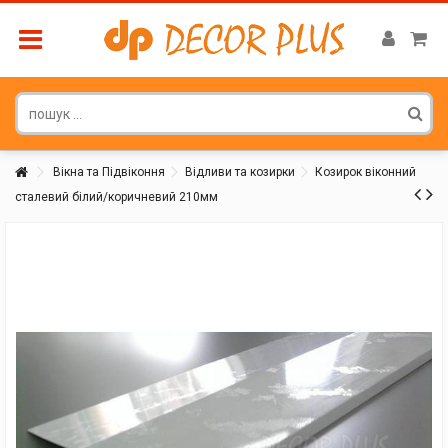
Вікна та Підвіконня
Відливи та козирки
Козирок віконний
сталевий білий/коричневий 210мм
Покупатель