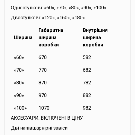
Одностулкові: «60», «70», «80», «90», «100»
Двостулкові: «120», «160», «180»
Габаритна
Внутрішня
Ширина
ширина
ширина
коробки
коробки
«60»
670
582
«70»
770
682
«80»
870
782
«90»
970
882
«100»
1070
982
АКСЕСУАРИ, ВКЛЮЧЕНІ В ЦІНУ
Дві напівшарнірні завіси