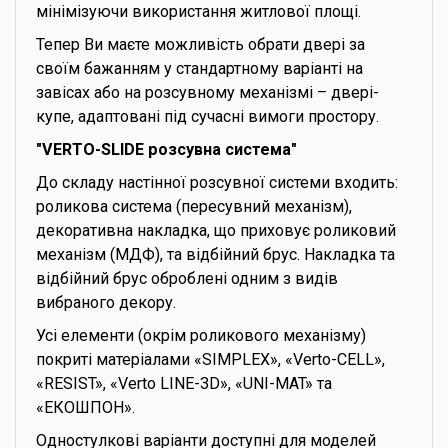
мінімізуючи використання житлової площі.
Тепер Ви маєте можливість обрати двері за
своїм бажанням у стандартному варіанті на
завісах або на розсувному механізмі – двері-
купе, адаптовані під сучасні вимоги простору.
"VERTO-SLIDE розсувна система"
До складу настінної розсувної системи входить:
роликова система (пересувний механізм),
декоративна накладка, що приховує роликовий
механізм (МДФ), та відбійний брус. Накладка та
відбійний брус оброблені одним з видів
вибраного декору.
Усі елементи (окрім роликового механізму)
покриті матеріалами «SIMPLEX», «Verto-CELL»,
«RESIST», «Verto LINE-3D», «UNI-MAT» та
«ЕКОШПОН».
Одностулкові варіанти доступні для моделей