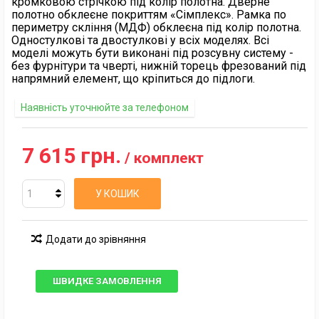
кромковою стрічкою під колір полотна. Дверне
полотно обклеєне покриттям «Сімплекс». Рамка по
периметру скління (МДФ) обклеєна під колір полотна.
Одностулкові та двостулкові у всіх моделях. Всі
моделі можуть бути виконані під розсувну систему -
без фурнітури та чверті, нижній торець фрезований під
напрямний елемент, що кріпиться до підлоги.
Наявність уточнюйте за телефоном
7 615 грн.
/ комплект
У КОШИК
Додати до зрівняння
ШВИДКЕ ЗАМОВЛЕННЯ