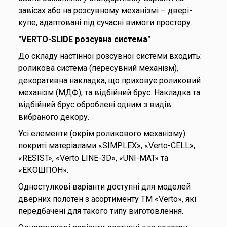
завісах або на розсувному механізмі – двері-
купе, адаптовані під сучасні вимоги простору.
"VERTO-SLIDE розсувна система"
До складу настінної розсувної системи входить:
роликова система (пересувний механізм),
декоративна накладка, що приховує роликовий
механізм (МДФ), та відбійний брус. Накладка та
відбійний брус оброблені одним з видів
вибраного декору.
Усі елементи (окрім роликового механізму)
покриті матеріалами «SIMPLEX», «Verto-CELL»,
«RESIST», «Verto LINE-3D», «UNI-MAT» та
«ЕКОШПОН».
Одностулкові варіанти доступні для моделей
дверних полотен з асортименту ТМ «Verto», які
передбачені для такого типу виготовлення.