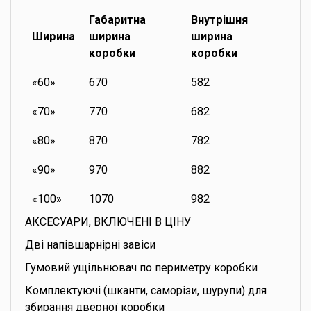
Габаритна
Внутрішня
Ширина
ширина
ширина
коробки
коробки
«60»
670
582
«70»
770
682
«80»
870
782
«90»
970
882
«100»
1070
982
АКСЕСУАРИ, ВКЛЮЧЕНІ В ЦІНУ
Дві напівшарнірні завіси
Гумовий ущільнювач по периметру коробки
Комплектуючі (шканти, саморізи, шурупи) для
збирання дверної коробки