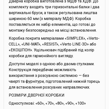
Дверна коробка виготовлена з МДФ та ХДФ. До
комплекту входять три горизонтальні балки і два
вертикальні бруси, а також регульована лиштва
шириною 60 мм (з матеріалу МДФ). Коробка
поставляється як набір елементів, що готові до
монтажу безпосередньо на місці встановлення.
Коробка покрита матеріалами «SIMPLEX», «Verto-
CELL», «UNI-MAT», «RESIST», «Verto LINE-3D» або
«ЕКОШПОН». Ущільнювач підібраний під колір
коробки для гармонійного вигляду.
Доступні моделі з однією або двома стулками.
Конструкція передбачає можливість
використання з розсувною системою — без
чверті та фурнітури, підготовлений нижній торець
для встановлення розсувних направляючих.
РОЗМІРИ ДВЕРНОЇ КОРОБКИ
Одностулкові: «60», «70», «80», «90», «100»