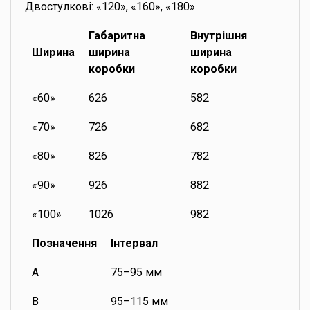
Двостулкові: «120», «160», «180»
Габаритна
Внутрішня
Ширина
ширина
ширина
коробки
коробки
«60»
626
582
«70»
726
682
«80»
826
782
«90»
926
882
«100»
1026
982
Позначення
Інтервал
A
75–95 мм
B
95–115 мм