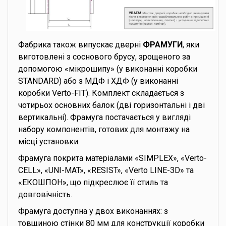
Фабрика також випускає дверні
ФРАМУГИ
, яки
виготовлені з соснового брусу, зрощеного за
допомогою «мікрошипу» (у виконанні коробки
STANDARD) або з МДФ і ХДФ (у виконанні
коробки Verto-FIT). Комплект складається з
чотирьох основних балок (дві горизонтальні і дві
вертикальні). Фрамуга постачається у вигляді
набору компонентів, готових для монтажу на
місці установки.
Фрамуга покрита матеріалами «SIMPLEX», «Verto-
CELL», «UNI-MAT», «RESIST», «Verto LINE-3D» та
«ЕКОШПОН», що підкреслює її стиль та
довговічність.
Фрамуга доступна у двох виконаннях: з
товщиною стінки 80 мм для конструкції коробки