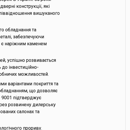
верні конструкції, які
 співвідношення вишуканого
го обладнання та
деталі, забезпечуючи
та є наріжним каменем
ей, успішно розвивається
 до інвестиційно-
робничих можливостей.
ми варіантами покриття та
обладнанням, що дозволяє
SO 9001 підтверджує
ерез розвинену дилерську
ованих салонах та
логічного прориву.