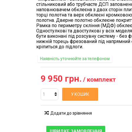
стільниковий або трубчасте ДСП заповненн
наповнювачем обклеєна з двох сторін пл
торці полотна та верх обклеєні кромковою
полотна. Дверне полотно обклеєне покрит
Рамка по периметру скління (МДФ) обклеєн
Одностулкові та двостулкові у всіх моделя
бути виконані під розсувну систему - без фу
нижній торець фрезований під напрямний 
кріпиться до підлоги.
Наявність уточнюйте за телефоном
9 950 грн.
/ комплект
У КОШИК
Додати до зрівняння
ШВИДКЕ ЗАМОВЛЕННЯ