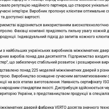
вало репутацію надійного партнера, що створює унікальні д
учасні інтер'єри. Виробник пропонує клієнтам оптимальне
та доступної вартості.
риємстві відрізняється використанням високотехнологічно
нтролю. Фахівці компанії приділяють пильну увагу кожній 
продукції. Індивідуальний підхід до запитів кожного клієн
м з найбільших українських виробників міжкімнатних двер
ярних виробів понад два десятиліття. Підприємство входить
тер", що забезпечує стабільний розвиток і розширення ви
дставлено понад 225 моделей міжкімнатних дверей з різни
трою. Виробництво оснащене сучасним автоматизованим 
ції на всіх етапах виготовлення. Наявність сертифікату I
іжнародним стандартам якості. Дистрибуція здійснюється ч
риторію України, з представництвом продукції в спеціаліз
іжкімнатних дверей фабрика VERTO досягла значного техно