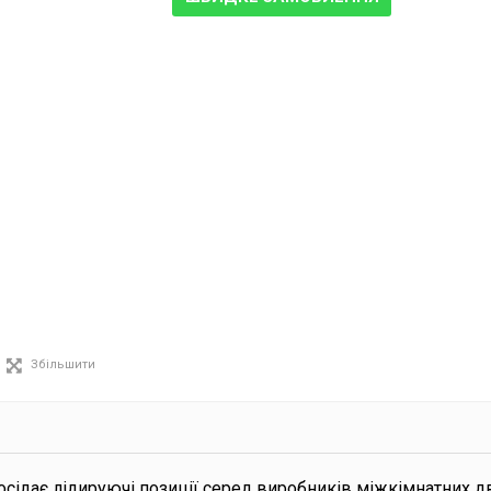
Збільшити
сідає лідируючі позиції серед виробників міжкімнатних дв