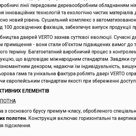
робничі лінії передовим деревообробним обладнанням нім
 інноваційних технологій та екологічно чистих матеріалів
існо новий рівень. Сушильний комплекс з автоматизовано
 100 досвідчених фахівців, забезпечує випуск продукції пр
бництва дверей VERTO зазнав суттєвої еволюції. Сучасні д
приміщення - вони стали об'єктом підвищених вимог до те
йного терміну. Багатоетапний виробничий процес з контролем
укцію, що відповідає міжнародним стандартам. Завдяки с
ізноманітним декором, надаючи їм індивідуальність, вишук
ьорова гама та унікальна фактура роблять двері VERTO с
ючи європейським стандартам якості при збереженні доступ
КТИВНИХ ЕЛЕМЕНТІВ
ОЛОТНА
а з соснового брусу преміум-класу, обробленого спеціал
их полотен.
Конструкція включає горизонтальні та вертика
я підсилення.