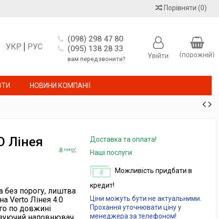
Порівняти
(
0
)
(098) 298 47 80
УКР
РУС
(095) 138 28 33
(порожній)
Увійти
вам передзвонити?
ОТИ
НОВИНИ КОМПАНІЇ
O Лінея
Доставка та оплата!
Наші послуги
Можливість придбати в
кредит!
а без порогу, лиштва
Ціни можуть бути не актуальними.
на Verto Лінея 4.0
Прохання уточнювати ціну у
го по довжині
менеджера за телефоном!
лізуючий наповнювач