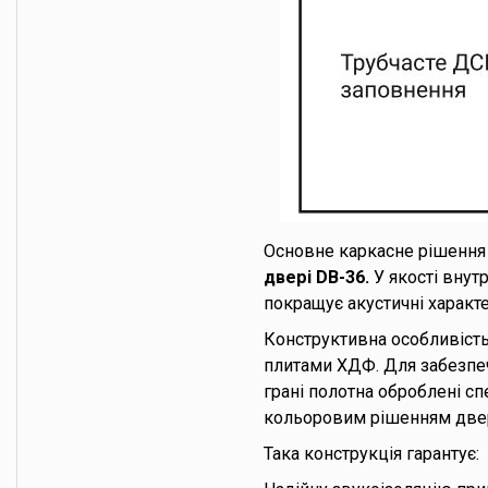
Основне каркасне рішення 
двері DB-36.
У якості внут
покращує акустичні характ
Конструктивна особливіст
плитами ХДФ. Для забезпеч
грані полотна оброблені 
кольоровим рішенням двер
Така конструкція гарантує: