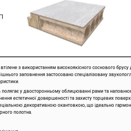
втілене з використанням високоякісного соснового брусу
рішнього заповнення застосовано спеціалізовану звукопогл
еристики.
ь полягає у двосторонньому облицюванні рами та наповн
ення естетичної довершеності та захисту торцевих поверхон
спеціальною декоративною окантовкою, що ідеально гармо
ного полотна.