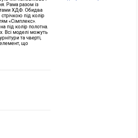
я. Рама разом із
итами ХДФ. Обидва
 стрічкою під колір
тям «Сімплекс».
а під колір полотна.
х. Всі моделі можуть
рнітури та чверті,
елемент, що