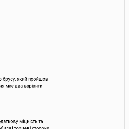
о брусу, який пройшов
я має два варіанти
даткову міцність та
обидві торцеві сторони