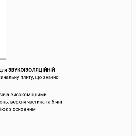
 для
ЗВУКОІЗОЛЯЦІЙНІЙ
инальну плиту, що значно
ювача високоміцними
ь, верхня частина та бічні
ніює з основним