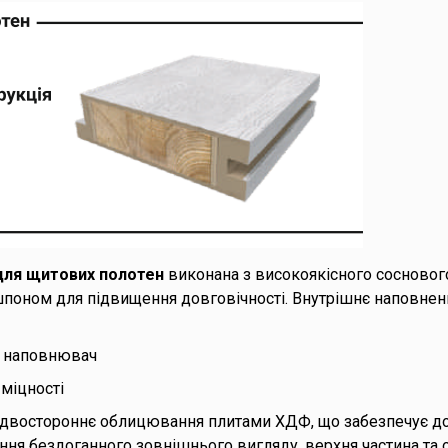
для щитових полотен
виконана з високоякісного сосновог
поном для підвищення довговічності. Внутрішнє наповненн
й наповнювач
міцності
 двостороннє облицювання плитами ХДФ, що забезпечує до
ення бездоганного зовнішнього вигляду, верхня частина та 