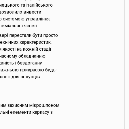
ецького та італійського
 дозволило вивести
ю системою управління,
еміальної якості.
вері перестали бути просто
хнічних характеристик,
 якості на кожній стадії
учасному обладнанню
аність і бездоганну
правжньою прикрасою будь-
ності для покупців.
ьним захисним мікрошпоном
льні елементи каркасу з