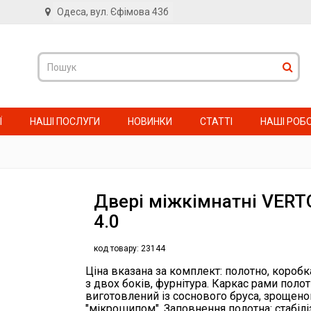
Одеса, вул. Єфімова 43б
в
Ї
НАШІ ПОСЛУГИ
НОВИНКИ
СТАТТІ
НАШІ РОБ
Двері міжкімнатні VERT
4.0
код товару:
23144
Ціна вказана за комплект: полотно, коробк
з двох боків, фурнітура. Каркас рами полот
виготовлений із соснового бруса, зрощено
"мікрошипом". Заповнення полотна: стабі