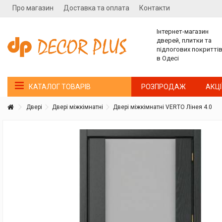
Про магазин
Доставка та оплата
Контакти
Інтернет-магазин
дверей, плитки та
підлогових покритті
в Одесі
РОЗПРОДАЖ
АКЦІ
КАТАЛОГ ТОВАРІВ
Двері
Двері міжкімнатні
Двері міжкімнатні VERTO Лінея 4.0
Покупатель