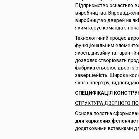
Підприємство оснастило ви
виробництва. Впровадження
виробництво дверей на як
яким керує команда з понад
Технологічний процес виро
функціональним елементом 
якості, дизайну та гаранті
дозволяє створювати прод
фабрика створює двері з р
завершеність. Широка кол
якого інтер'єру, відповіда
СПЕЦИФІКАЦІЯ КОНСТРУ
СТРУКТУРА ДВЕРНОГО П
Основа полотна сформован
для каркасних феленчаст
додатковими вставками дл