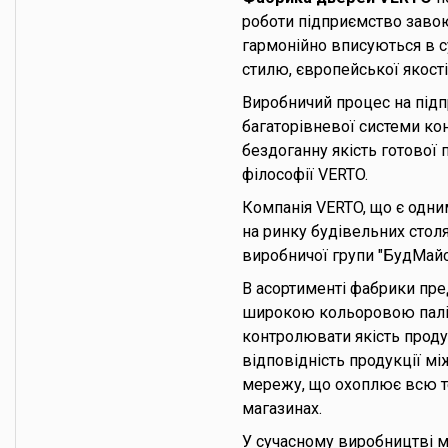
роботи підприємство завою
гармонійно вписуються в с
стилю, європейської якості 
Виробничий процес на підп
багаторівневої системи ко
бездоганну якість готової 
філософії VERTO.
Компанія VERTO, що є одни
на ринку будівельних стол
виробничої групи "БудМайс
В асортименті фабрики пре
широкою кольоровою палі
контролювати якість продук
відповідність продукції м
мережу, що охоплює всю те
магазинах.
У сучасному виробництві м