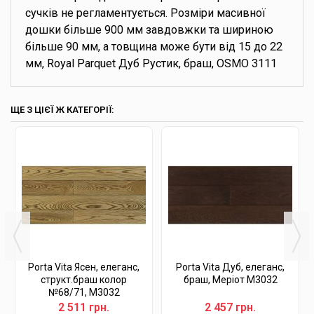
сучків не регламентується. Розміри масивної
дошки більше 900 мм завдовжки та шириною
більше 90 мм, а товщина може бути від 15 до 22
мм, Royal Parquet Дуб Рустик, браш, OSMO 3111
ЩЕ З ЦІЄЇ Ж КАТЕГОРІЇ:
Porta Vita Ясен, елеганс,
Porta Vita Дуб, елеганс,
структ.браш колор
браш, Меріот М3032
№68/71, М3032
2 511 грн.
2 457 грн.