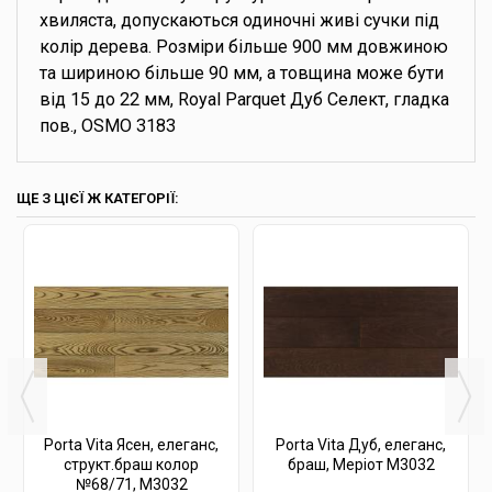
хвиляста, допускаються одиночні живі сучки під
колір дерева. Розміри більше 900 мм довжиною
та шириною більше 90 мм, а товщина може бути
від 15 до 22 мм, Royal Parquet Дуб Селект, гладка
пов., OSMO 3183
ЩЕ З ЦІЄЇ Ж КАТЕГОРІЇ:
Porta Vita Ясен, елеганс,
Porta Vita Дуб, елеганс,
структ.браш колор
браш, Меріот М3032
№68/71, М3032