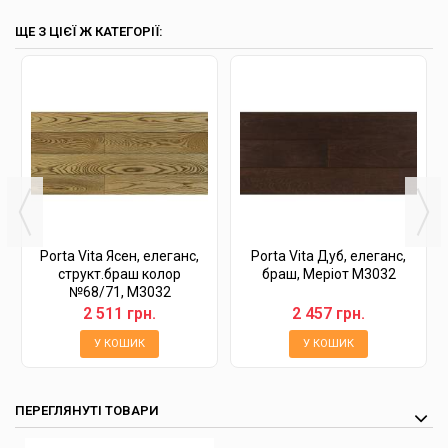
ЩЕ З ЦІЄЇ Ж КАТЕГОРІЇ:
Porta Vita Ясен, елеганс,
Porta Vita Дуб, елеганс,
структ.браш колор
браш, Меріот М3032
№68/71, М3032
2 511 грн.
2 457 грн.
У КОШИК
У КОШИК
ПЕРЕГЛЯНУТІ ТОВАРИ