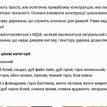
ють просту, але естетично привабливу конструкцію, яка п
тової технології. Основні елементи конструкції шпонованої
сиву деревини, що служить основою для дверей. Рама нада
ії.
виготовляється з МДФ, на який наклеюється натуральний ш
вини, що надає дверям вигляд і текстуру дерева, дозволяю
цінові категорії:
ральний
 білий, сандал, дуб файн-лайн, дуб сірий, горіх міланський, 
оріх, ебен мілано, палома, темний горіх, біла емаль
 з фландрами, горіх балтимор, венге луїзіана, венге амарет
, дуб чорно-білий, оливка прима, оливка ардженто, натурал