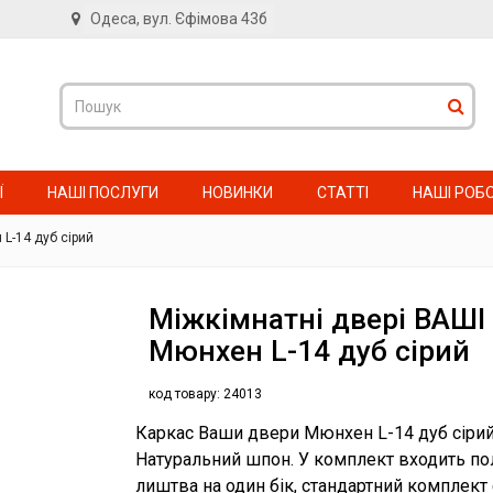
Одеса, вул. Єфімова 43б
в
Ї
НАШІ ПОСЛУГИ
НОВИНКИ
СТАТТІ
НАШІ РОБ
L-14 дуб сірий
Міжкімнатні двері ВАШІ
Мюнхен L-14 дуб сірий
код товару:
24013
Каркас Ваши двери Мюнхен L-14 дуб сірий
Натуральний шпон. У комплект входить пол
лиштва на один бік, стандартний комплект 