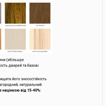
ини (збільшує
ість дверей та базові
щити його зносостійкість
лагородний, натуральний
з націнкою від 15-40%: