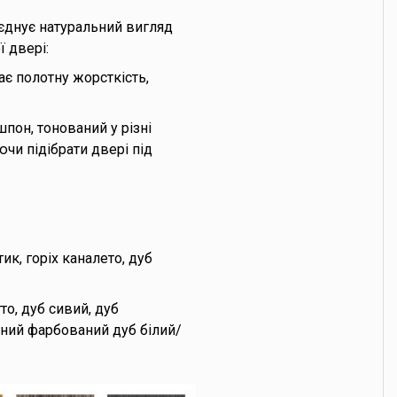
оєднує натуральний вигляд
 двері:
є полотну жорсткість,
пон, тонований у різні
чи підібрати двері під
тик, горіх каналето, дуб
то, дуб сивий, дуб
ьний фарбований дуб білий/