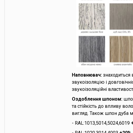
Наповнювач:
знаходиться 
звукоізоляцію і довговічні
звукоізоляційні властивості
Оздоблення шпоном:
шпон
та стійкість до впливу во
вигляд. Також шпон дуба м
- RAL:1013,5014,5024,6019
+
- RAL:1020,3014,4003
+20% 