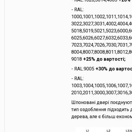
- RAL:
1000,1001,1002,1011,1014,1
3022,3027,3031,4002,4004,4
5018,5019,5021,5023,6000,6
6025,6026,6027,6032,6033,6
7023,7024,7026,7030,7031,7
8004,8007,8008,8011,8012,8
9018
+25% до вартості;
- RAL:9005
+30% до вартос
- RAL:
1003,1004,1005,1006,1007,1
2010,2011,3000,3007,3016,3
Шпоновані двері поєднують
тип оздоблення підходить д
дерева, але є більш еконо