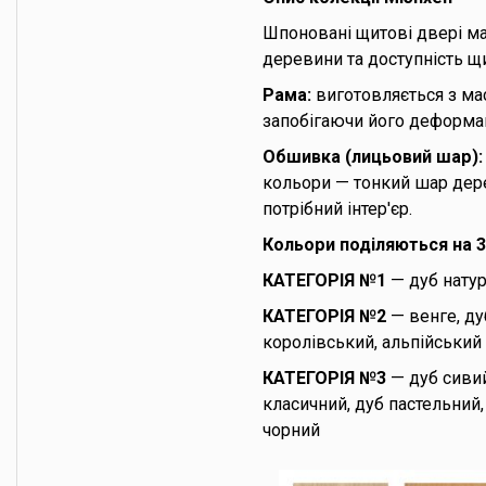
Шпоновані щитові двері ма
деревини та доступність щи
Рама:
виготовляється з ма
запобігаючи його деформац
Обшивка (лицьовий шар):
кольори — тонкий шар дере
потрібний інтер'єр.
Кольори поділяються на 3 
КАТЕГОРІЯ №1
— дуб нату
КАТЕГОРІЯ №2
— венге, дуб
королівський, альпійський г
КАТЕГОРІЯ №3
— дуб сивий
класичний, дуб пастельний
чорний