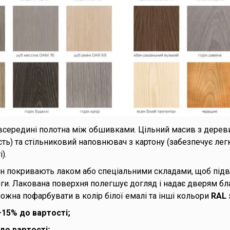
всередині полотна між обшивками. Цільний масив з дерев
сть) та стільниковий наповнювач з картону (забезпечує легк
).
 покривають лаком або спеціальними складами, щоб підви
логи. Лакована поверхня полегшує догляд і надає дверям б
ожна пофарбувати в колір білої емалі та інші кольори
RAL 
15% до вартості;
до вартості;