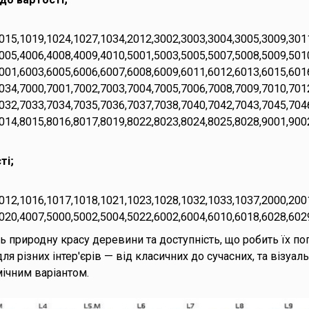
015,1019,1024,1027,1034,2012,3002,3003,3004,3005,3009,301
005,4006,4008,4009,4010,5001,5003,5005,5007,5008,5009,501
001,6003,6005,6006,6007,6008,6009,6011,6012,6013,6015,601
034,7000,7001,7002,7003,7004,7005,7006,7008,7009,7010,701
032,7033,7034,7035,7036,7037,7038,7040,7042,7043,7045,704
014,8015,8016,8017,8019,8022,8023,8024,8025,8028,9001,900
ті;
012,1016,1017,1018,1021,1023,1028,1032,1033,1037,2000,200
020,4007,5000,5002,5004,5022,6002,6004,6010,6018,6028,602
 природну красу деревини та доступність, що робить їх п
ля різних інтер'єрів — від класичних до сучасних, та візуал
мічним варіантом.