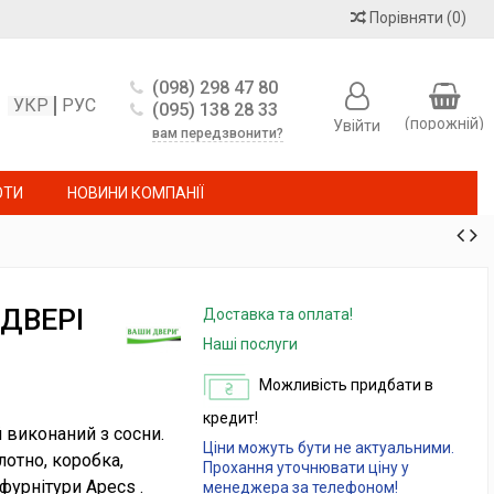
Порівняти
(
0
)
(098) 298 47 80
УКР
РУС
(095) 138 28 33
(порожній)
Увійти
вам передзвонити?
ОТИ
НОВИНИ КОМПАНІЇ
 ДВЕРІ
Доставка та оплата!
Наші послуги
Можливість придбати в
кредит!
 виконаний з сосни.
Ціни можуть бути не актуальними.
отно, коробка,
Прохання уточнювати ціну у
фурнітури Apecs .
менеджера за телефоном!