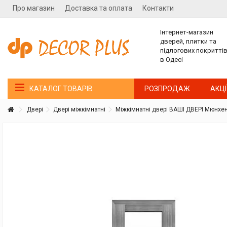
Про магазин
Доставка та оплата
Контакти
Інтернет-магазин
дверей, плитки та
підлогових покритті
в Одесі
РОЗПРОДАЖ
АКЦІ
КАТАЛОГ ТОВАРІВ
Двері
Двері міжкімнатні
Міжкімнатні двері ВАШІ ДВЕРІ Мюнхен 
Покупатель