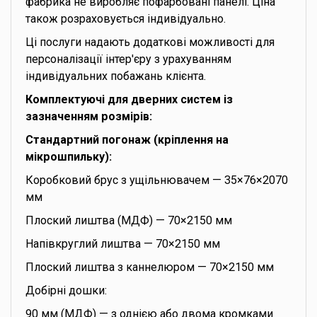
фабрика не виробляє пофарбовані панелі. Ціна
також розраховується індивідуально.
Ці послуги надають додаткові можливості для
персоналізації інтер'єру з урахуванням
індивідуальних побажань клієнта.
Комплектуючі для дверних систем із
зазначенням розмірів:
Стандартний погонаж (кріплення на
мікрошпильку):
Коробковий брус з ущільнювачем — 35×76×2070
мм
Плоский лиштва (МДФ) — 70×2150 мм
Напівкруглий лиштва — 70×2150 мм
Плоский лиштва з каннелюром — 70×2150 мм
Добірні дошки:
90 мм (МДФ) — з однією або двома кромками