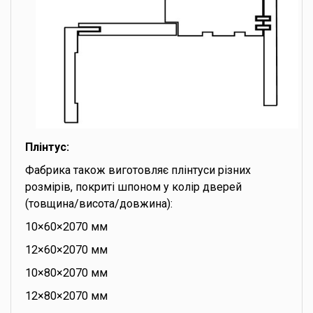
Плінтус:
Фабрика також виготовляє плінтуси різних
розмірів, покриті шпоном у колір дверей
(товщина/висота/довжина):
10×60×2070 мм
12×60×2070 мм
10×80×2070 мм
12×80×2070 мм