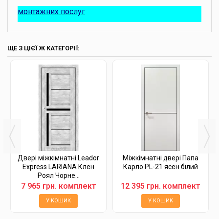
монтажних послуг
ЩЕ З ЦІЄЇ Ж КАТЕГОРІЇ:
Двері міжкімнатні Leador
Міжкімнатні двері Папа
Express LARIANA Клен
Карло PL-21 ясен білий
Роял Чорне...
7 965 грн. комплект
12 395 грн. комплект
У КОШИК
У КОШИК