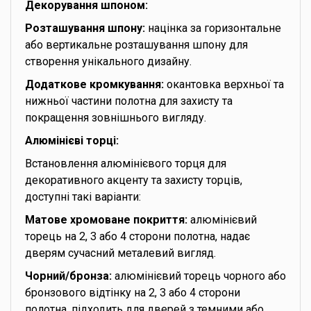
Декорування шпоном:
Розташування шпону:
націнка за горизонтальне
або вертикальне розташування шпону для
створення унікального дизайну.
Додаткове кромкування:
окантовка верхньої та
нижньої частини полотна для захисту та
покращення зовнішнього вигляду.
Алюмінієві торці:
Встановлення алюмінієвого торця для
декоративного акценту та захисту торців,
доступні такі варіанти:
Матове хромоване покриття:
алюмінієвий
торець на 2, 3 або 4 сторони полотна, надає
дверям сучасний металевий вигляд.
Чорний/бронза:
алюмінієвий торець чорного або
бронзового відтінку на 2, 3 або 4 сторони
полотна, підходить для дверей з темними або