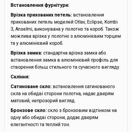
Встановлення фурнітури:
Врізка прихованих петель:
встановлення
прихованих петель моделей Otlav, Eclipse, Kombi
3, Anselmi, виконувана у полотно та короб. Також
можлива врізка у полотно з алюмінієвим торцем
та у алюмінієвий короб.
Врізка замка:
стандартна врізка замка або
встановлення замка в алюмінієвий профіль для
створення більш стильного та сучасного вигляду.
Скління:
Сатиноване скло:
встановлення сатинованого
скла на обидві сторони полотна, надає дверям
матовий, непрозорий вигляд.
Бронзове скло:
скло з бронзовим відтінком на
одну або обидві сторони, додає дверям
елегантності та теплий тон.