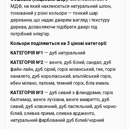
МДФ, на який наклеюється натуральний шпон,
тонований у різні кольори — тонкий шар
деревини, що надає дверям вигляд і текстуру
дерева, дозволяючи підібрати двері під
потрібний інтер'єр.
Кольори поділяються на 3 цінові категорії:
КАТЕГОРІЯ №1
— дуб натуральний
КАТЕГОРІЯ №2
— венге, дуб білий, сандал, дуб
файн-лайн, дуб сірий, горіх міланський, тик, горіх
каналето, дуб королівський, альпійський горіх,
ебен мілано, палома, темний горіх, біла емаль
КАТЕГОРІЯ №3
— дуб сивий з фландрами, горіх
балтимор, венге луїзіана, венге амаретто, дуб
сивий, дуб класичний, дуб пастельний, дуб чорно-
білий, оливка прима, оливка ардженто,
натуральний фарбований дуб білий/чорний