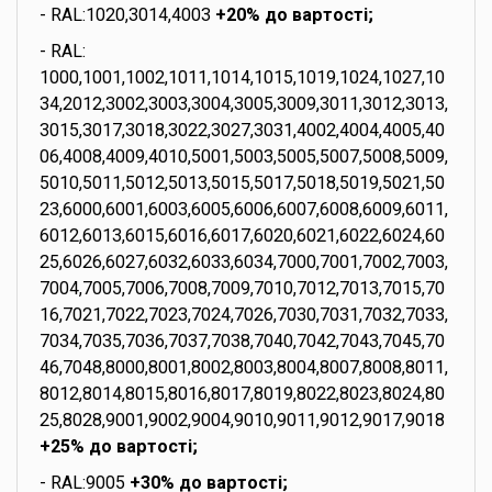
- RAL:1020,3014,4003
+20% до вартості;
- RAL:
1000,1001,1002,1011,1014,1015,1019,1024,1027,10
34,2012,3002,3003,3004,3005,3009,3011,3012,3013,
3015,3017,3018,3022,3027,3031,4002,4004,4005,40
06,4008,4009,4010,5001,5003,5005,5007,5008,5009,
5010,5011,5012,5013,5015,5017,5018,5019,5021,50
23,6000,6001,6003,6005,6006,6007,6008,6009,6011,
6012,6013,6015,6016,6017,6020,6021,6022,6024,60
25,6026,6027,6032,6033,6034,7000,7001,7002,7003,
7004,7005,7006,7008,7009,7010,7012,7013,7015,70
16,7021,7022,7023,7024,7026,7030,7031,7032,7033,
7034,7035,7036,7037,7038,7040,7042,7043,7045,70
46,7048,8000,8001,8002,8003,8004,8007,8008,8011,
8012,8014,8015,8016,8017,8019,8022,8023,8024,80
25,8028,9001,9002,9004,9010,9011,9012,9017,9018
+25% до вартості;
- RAL:9005
+30% до вартості;