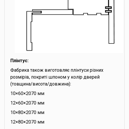
Плінтус:
Фабрика також виготовляє плінтуси різних
розмірів, покриті шпоном у колір дверей
(товщина/висота/довжина):
10×60×2070 мм
12×60×2070 мм
10×80×2070 мм
12×80×2070 мм