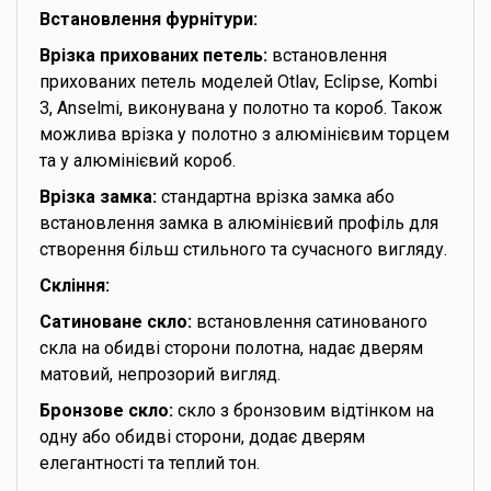
Встановлення фурнітури:
Врізка прихованих петель:
встановлення
прихованих петель моделей Otlav, Eclipse, Kombi
3, Anselmi, виконувана у полотно та короб. Також
можлива врізка у полотно з алюмінієвим торцем
та у алюмінієвий короб.
Врізка замка:
стандартна врізка замка або
встановлення замка в алюмінієвий профіль для
створення більш стильного та сучасного вигляду.
Скління:
Сатиноване скло:
встановлення сатинованого
скла на обидві сторони полотна, надає дверям
матовий, непрозорий вигляд.
Бронзове скло:
скло з бронзовим відтінком на
одну або обидві сторони, додає дверям
елегантності та теплий тон.