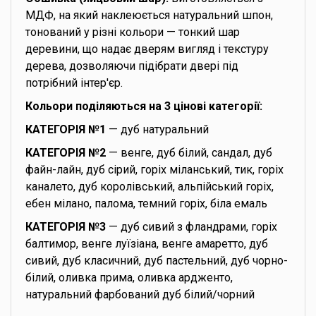
МДФ, на який наклеюється натуральний шпон,
тонований у різні кольори — тонкий шар
деревини, що надає дверям вигляд і текстуру
дерева, дозволяючи підібрати двері під
потрібний інтер'єр.
Кольори поділяються на 3 цінові категорії:
КАТЕГОРІЯ №1
— дуб натуральний
КАТЕГОРІЯ №2
— венге, дуб білий, сандал, дуб
файн-лайн, дуб сірий, горіх міланський, тик, горіх
каналето, дуб королівський, альпійський горіх,
ебен мілано, палома, темний горіх, біла емаль
КАТЕГОРІЯ №3
— дуб сивий з фландрами, горіх
балтимор, венге луїзіана, венге амаретто, дуб
сивий, дуб класичний, дуб пастельний, дуб чорно-
білий, оливка прима, оливка ардженто,
натуральний фарбований дуб білий/чорний