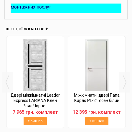
монтажних послуг
ЩЕ З ЦІЄЇ Ж КАТЕГОРІЇ:
Двері міжкімнатні Leador
Міжкімнатні двері Папа
Express LARIANA Клен
Карло PL-21 ясен білий
Роял Чорне...
7 965 грн. комплект
12 395 грн. комплект
У КОШИК
У КОШИК