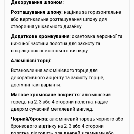
Декорування шпоном:
Розташування шпону:
націнка за горизонтальне
або вертикальне розташування шпону для
створення унікального дизайну.
Додаткове кромкування:
окантовка верхньої та
нижньої частини полотна для захисту та
покращення зовнішнього вигляду.
Алюмінієві торці:
Встановлення алюмінієвого торця для
декоративного акценту та захисту торців,
доступні такі варіанти:
Матове хромоване покриття:
алюмінієвий
торець на 2, 3 або 4 сторони полотна, надає
дверям сучасний металевий вигляд.
Чорний/бронза:
алюмінієвий торець чорного або
бронзового відтінку на 2, 3 або 4 сторони
полотна, підходить для дверей з темними або