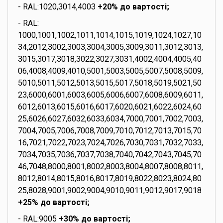
- RAL:1020,3014,4003
+20% до вартості;
- RAL:
1000,1001,1002,1011,1014,1015,1019,1024,1027,10
34,2012,3002,3003,3004,3005,3009,3011,3012,3013,
3015,3017,3018,3022,3027,3031,4002,4004,4005,40
06,4008,4009,4010,5001,5003,5005,5007,5008,5009,
5010,5011,5012,5013,5015,5017,5018,5019,5021,50
23,6000,6001,6003,6005,6006,6007,6008,6009,6011,
6012,6013,6015,6016,6017,6020,6021,6022,6024,60
25,6026,6027,6032,6033,6034,7000,7001,7002,7003,
7004,7005,7006,7008,7009,7010,7012,7013,7015,70
16,7021,7022,7023,7024,7026,7030,7031,7032,7033,
7034,7035,7036,7037,7038,7040,7042,7043,7045,70
46,7048,8000,8001,8002,8003,8004,8007,8008,8011,
8012,8014,8015,8016,8017,8019,8022,8023,8024,80
25,8028,9001,9002,9004,9010,9011,9012,9017,9018
+25% до вартості;
- RAL:9005
+30% до вартості;