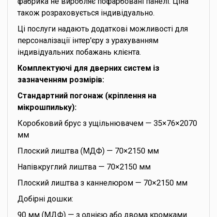
фабрика не виробляє пофарбовані панелі. Ціна
також розраховується індивідуально.
Ці послуги надають додаткові можливості для
персоналізації інтер'єру з урахуванням
індивідуальних побажань клієнта.
Комплектуючі для дверних систем із
зазначенням розмірів:
Стандартний погонаж (кріплення на
мікрошпильку):
Коробковий брус з ущільнювачем — 35×76×2070
мм
Плоский лиштва (МДФ) — 70×2150 мм
Напівкруглий лиштва — 70×2150 мм
Плоский лиштва з каннелюром — 70×2150 мм
Добірні дошки:
90 мм (МДФ) — з однією або двома кромками