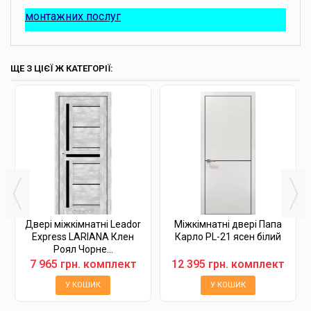
монтажних послуг
ЩЕ З ЦІЄЇ Ж КАТЕГОРІЇ:
Двері міжкімнатні Leador
Міжкімнатні двері Папа
Express LARIANA Клен
Карло PL-21 ясен білий
Роял Чорне...
7 965 грн. комплект
12 395 грн. комплект
У КОШИК
У КОШИК