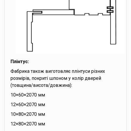
Плінтус:
Фабрика також виготовляє плінтуси різних
розмірів, покриті шпоном у колір дверей
(товщина/висота/довжина):
10×60×2070 мм
12×60×2070 мм
10×80×2070 мм
12×80×2070 мм