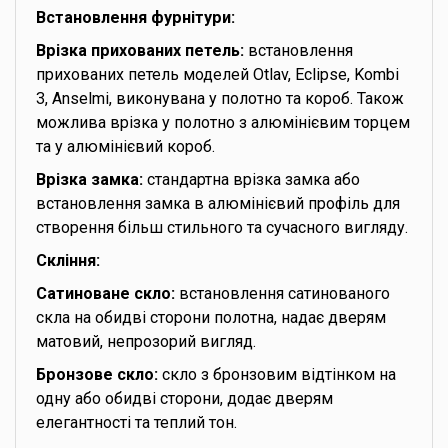
Встановлення фурнітури:
Врізка прихованих петель:
встановлення
прихованих петель моделей Otlav, Eclipse, Kombi
3, Anselmi, виконувана у полотно та короб. Також
можлива врізка у полотно з алюмінієвим торцем
та у алюмінієвий короб.
Врізка замка:
стандартна врізка замка або
встановлення замка в алюмінієвий профіль для
створення більш стильного та сучасного вигляду.
Скління:
Сатиноване скло:
встановлення сатинованого
скла на обидві сторони полотна, надає дверям
матовий, непрозорий вигляд.
Бронзове скло:
скло з бронзовим відтінком на
одну або обидві сторони, додає дверям
елегантності та теплий тон.