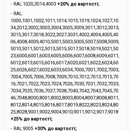
- RAL:1020,3014,4003
+20% до вартості;
- RAL:
1000,1001,1002,1011,1014,1015,1019,1024,1027,10
34,2012,3002,3003,3004,3005,3009,3011,3012,3013,
3015,3017,3018,3022,3027,3031,4002,4004,4005,40
06,4008,4009,4010,5001,5003,5005,5007,5008,5009,
5010,5011,5012,5013,5015,5017,5018,5019,5021,50
23,6000,6001,6003,6005,6006,6007,6008,6009,6011,
6012,6013,6015,6016,6017,6020,6021,6022,6024,60
25,6026,6027,6032,6033,6034,7000,7001,7002,7003,
7004,7005,7006,7008,7009,7010,7012,7013,7015,70
16,7021,7022,7023,7024,7026,7030,7031,7032,7033,
7034,7035,7036,7037,7038,7040,7042,7043,7045,70
46,7048,8000,8001,8002,8003,8004,8007,8008,8011,
8012,8014,8015,8016,8017,8019,8022,8023,8024,80
25,8028,9001,9002,9004,9010,9011,9012,9017,9018
+25% до вартості;
- RAL:9005
+30% до вартості;