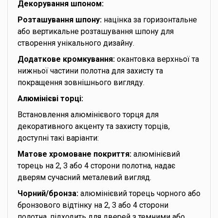
Декорування шпоном:
Розташування шпону:
націнка за горизонтальне
або вертикальне розташування шпону для
створення унікального дизайну.
Додаткове кромкування:
окантовка верхньої та
нижньої частини полотна для захисту та
покращення зовнішнього вигляду.
Алюмінієві торці:
Встановлення алюмінієвого торця для
декоративного акценту та захисту торців,
доступні такі варіанти:
Матове хромоване покриття:
алюмінієвий
торець на 2, 3 або 4 сторони полотна, надає
дверям сучасний металевий вигляд.
Чорний/бронза:
алюмінієвий торець чорного або
бронзового відтінку на 2, 3 або 4 сторони
полотна, підходить для дверей з темними або