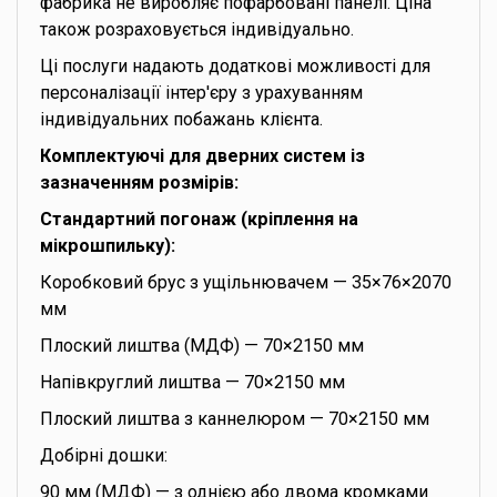
фабрика не виробляє пофарбовані панелі. Ціна
також розраховується індивідуально.
Ці послуги надають додаткові можливості для
персоналізації інтер'єру з урахуванням
індивідуальних побажань клієнта.
Комплектуючі для дверних систем із
зазначенням розмірів:
Стандартний погонаж (кріплення на
мікрошпильку):
Коробковий брус з ущільнювачем — 35×76×2070
мм
Плоский лиштва (МДФ) — 70×2150 мм
Напівкруглий лиштва — 70×2150 мм
Плоский лиштва з каннелюром — 70×2150 мм
Добірні дошки:
90 мм (МДФ) — з однією або двома кромками