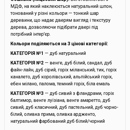
МДФ, на який наклеюється натуральний шпон,
тонований у різні кольори — тонкий шар
деревини, що надає дверям вигляд і текстуру
дерева, дозволяючи підібрати двері під
потрібний інтер'єр.
Кольори поділяються на 3 цінові категорії:
КАТЕГОРІЯ №1
— дуб натуральний
КАТЕГОРІЯ №2
— венге, дуб білий, сандал, дуб
файн-лайн, дуб сірий, горіх міланський, тик, горіх
каналето, дуб королівський, альпійський горіх,
ебен мілано, палома, темний горіх, біла емаль
КАТЕГОРІЯ №3
— дуб сивий з фландрами, горіх
балтимор, венге луїзіана, венге амаретто, дуб
сивий, дуб класичний, дуб пастельний, дуб чорно-
білий, оливка прима, оливка ардженто,
натуральний фарбований дуб білий/чорний